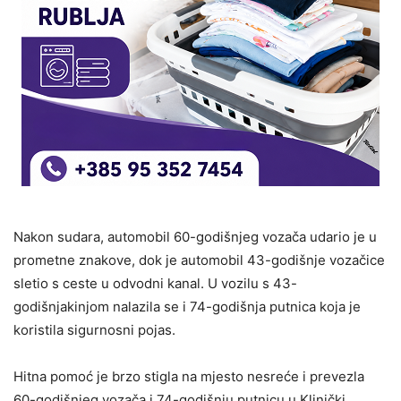
Nakon sudara, automobil 60-godišnjeg vozača udario je u
prometne znakove, dok je automobil 43-godišnje vozačice
sletio s ceste u odvodni kanal. U vozilu s 43-
godišnjakinjom nalazila se i 74-godišnja putnica koja je
koristila sigurnosni pojas.
Hitna pomoć je brzo stigla na mjesto nesreće i prevezla
60-godišnjeg vozača i 74-godišnju putnicu u Klinički