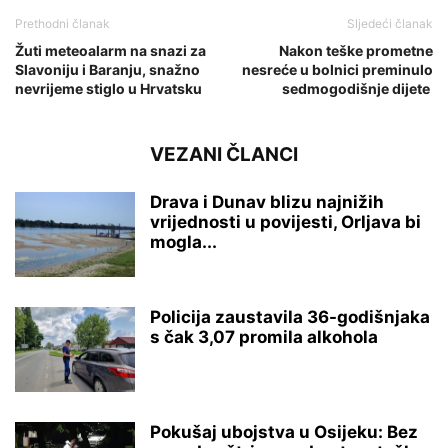
Prethodni članak
Sljedeći članak
Žuti meteoalarm na snazi za
Nakon teške prometne
Slavoniju i Baranju, snažno
nesreće u bolnici preminulo
nevrijeme stiglo u Hrvatsku
sedmogodišnje dijete
VEZANI ČLANCI
Drava i Dunav blizu najnižih
vrijednosti u povijesti, Orljava bi
mogla...
Policija zaustavila 36-godišnjaka
s čak 3,07 promila alkohola
Pokušaj ubojstva u Osijeku: Bez