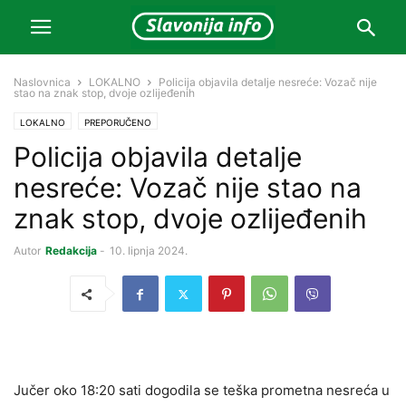
Naslovnica
LOKALNO
Policija objavila detalje nesreće: Vozač nije
stao na znak stop, dvoje ozlijeđenih
LOKALNO
PREPORUČENO
Policija objavila detalje
nesreće: Vozač nije stao na
znak stop, dvoje ozlijeđenih
Autor
Redakcija
-
10. lipnja 2024.
Jučer oko 18:20 sati dogodila se teška prometna nesreća u