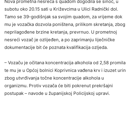
Nova prometna nesreća s quadom dogodila se sinoć, u
subotu oko 20.15 sati u Križevcima u Ulici Radnički dol.
Tamo se 39-godišnjak sa svojim quadom, za vrijeme dok
mu je vozačka dozvola poništena, prilikom skretanja, zbog
neprilagođene brzine kretanja, prevrnuo. U prometnoj
nesreći vozač je ozlijeđen, a po zaprimanju liječničke
dokumentacije bit će poznata kvalifikacija ozljeda.
– Vozaču je očitana koncentracija alkohola od 2,58 promila
te mu je u Općoj bolnici Koprivnica vađena krv i izuzet urin
zbog utvrđivanja točne koncentracije alkohola u
organizmu. Protiv vozača će biti pokrenut prekršajni
postupak – navode u županijskoj Policijskoj upravi.