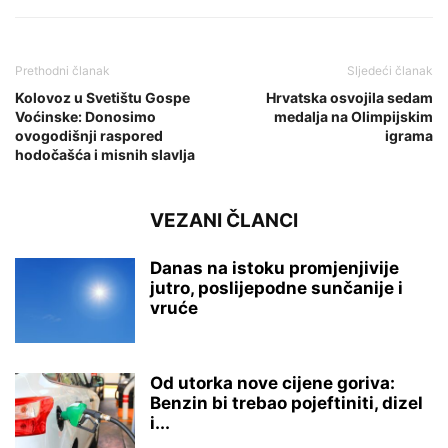
Prethodni članak
Sljedeći članak
Kolovoz u Svetištu Gospe
Hrvatska osvojila sedam
Voćinske: Donosimo
medalja na Olimpijskim
ovogodišnji raspored
igrama
hodočašća i misnih slavlja
VEZANI ČLANCI
Danas na istoku promjenjivije
jutro, poslijepodne sunčanije i
vruće
Od utorka nove cijene goriva:
Benzin bi trebao pojeftiniti, dizel
i...