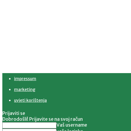
impressum
marketing
uvjeti korištenja
Prijaviti se
Dobrodošli! Prijavite se na svoj račun
Vaš username