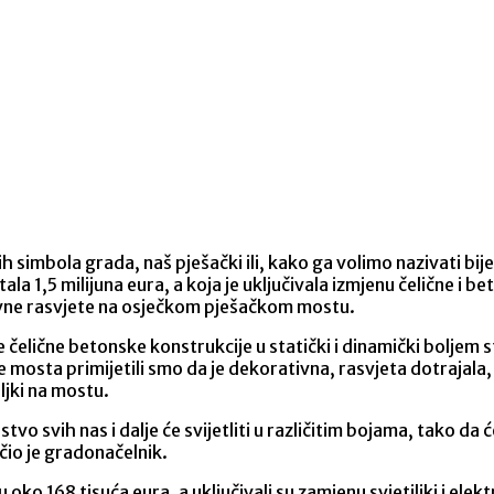
 simbola grada, naš pješački ili, kako ga volimo nazivati bijel
la 1,5 milijuna eura, a koja je uključivala izmjenu čelične i 
vne rasvjete na osječkom pješačkom mostu.
čelične betonske konstrukcije u statički i dinamički boljem s
osta primijetili smo da je dekorativna, rasvjeta dotrajala, da
ljki na mostu.
vo svih nas i dalje će svijetliti u različitim bojama, tako da 
čio je gradonačelnik.
oko 168 tisuća eura, a uključivali su zamjenu svjetiljki i elek