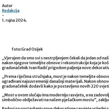
Autor
Redakcija
-
1. rujna 2024.
Share
foto:Grad Osijek
,,Vjerujem da smo svi s nestrpljenjem čekali da jedan od naših
nakon njegove temeljite obnove i rekonstrukcije koja je košta
gradonačelnik Ivan Radić prigodom paljenja nove dekorati
,,Prema riječima stručnjaka, most je nakon temeljite obnove 
ugrađivani najsuvremeniji današnji materijali. Nakon obnove m
gradonačelnik dodavši kako je postavljeno novih 220 svjeti
,,Most u ovom slučaju ima moderniju rasvjetu, a na zadovoljst
simbolično obilježavati na našem pješačkom mostu”, zaklju
Radovi na postavljanju nove dekorativne rasvjete vrijedni su 