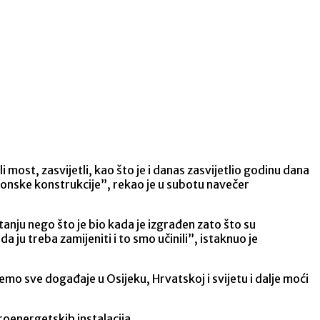
i most, zasvijetli, kao što je i danas zasvijetlio godinu dana
betonske konstrukcije”, rekao je u subotu navečer
tanju nego što je bio kada je izgrađen zato što su
 ju treba zamijeniti i to smo učinili”, istaknuo je
ćemo sve događaje u Osijeku, Hrvatskoj i svijetu i dalje moći
troenergetskih instalacija.