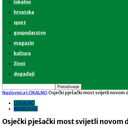
lokalno
hrvatska
sport
gospodarstvo
magazin
kultura
život
događaji
Naslovnica
LOKALNO
Osječki pješački most svijetli novo
LOKALNO
NAJNOVIJE
Osječki pješački most svijetli novo