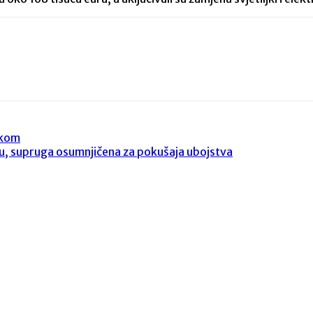
ekom
nu, supruga osumnjičena za pokušaja ubojstva