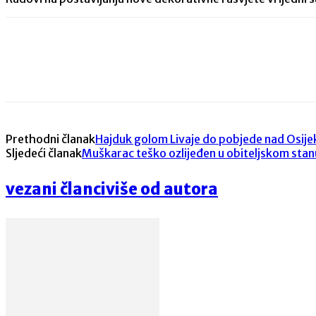
Share
Prethodni članak
Hajduk golom Livaje do pobjede nad Osij
Sljedeći članak
Muškarac teško ozlijeđen u obiteljskom sta
vezani članci
više od autora