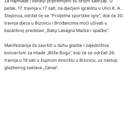
Za najmlađe i obitelji pripremljeni su brojni sadržaji. U
petak, 17. travnja u 17 sati, na dječjem igralištu u Ulici K. A.
Stepinca, održat će se “Proljetne sportske igre”, dok će 20.
travnja djeca u Bizovcu i Brođancima moći uživati u
kazališnoj predstavi „Baby Lasagna Mačke i spačke“.
Manifestacija će završiti u duhu glazbe i zajedništva
koncertom za mlade „Bliže Bogu“, koji će se održati 26.
travnja u 19 sati u župnom dvorištu u Bizovcu, uz nastup
glazbenog sastava „Zanas“.