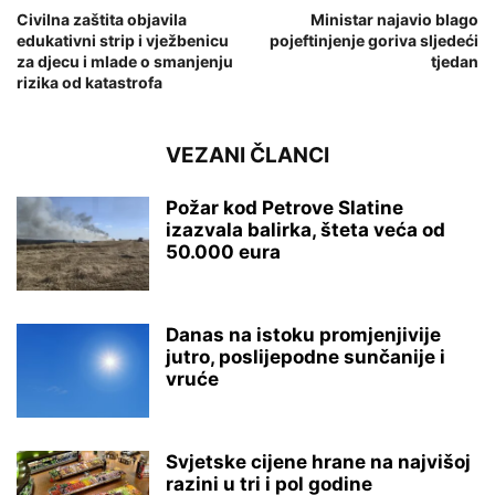
Civilna zaštita objavila
Ministar najavio blago
edukativni strip i vježbenicu
pojeftinjenje goriva sljedeći
za djecu i mlade o smanjenju
tjedan
rizika od katastrofa
VEZANI ČLANCI
Požar kod Petrove Slatine
izazvala balirka, šteta veća od
50.000 eura
Danas na istoku promjenjivije
jutro, poslijepodne sunčanije i
vruće
Svjetske cijene hrane na najvišoj
razini u tri i pol godine