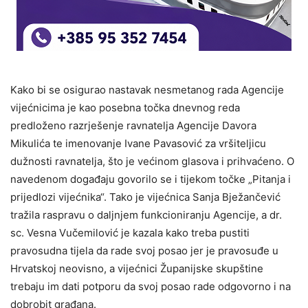
Kako bi se osigurao nastavak nesmetanog rada Agencije
vijećnicima je kao posebna točka dnevnog reda
predloženo razrješenje ravnatelja Agencije Davora
Mikulića te imenovanje Ivane Pavasović za vršiteljicu
dužnosti ravnatelja, što je većinom glasova i prihvaćeno. O
navedenom događaju govorilo se i tijekom točke „Pitanja i
prijedlozi vijećnika“. Tako je vijećnica Sanja Bježančević
tražila raspravu o daljnjem funkcioniranju Agencije, a dr.
sc. Vesna Vučemilović je kazala kako treba pustiti
pravosudna tijela da rade svoj posao jer je pravosuđe u
Hrvatskoj neovisno, a vijećnici Županijske skupštine
trebaju im dati potporu da svoj posao rade odgovorno i na
dobrobit građana.