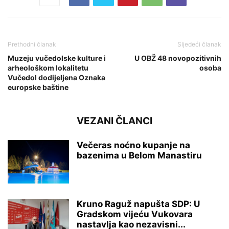
Prethodni članak
Sljedeći članak
Muzeju vučedolske kulture i
U OBŽ 48 novopozitivnih
arheološkom lokalitetu
osoba
Vučedol dodijeljena Oznaka
europske baštine
VEZANI ČLANCI
Večeras noćno kupanje na
bazenima u Belom Manastiru
Kruno Raguž napušta SDP: U
Gradskom vijeću Vukovara
nastavlja kao nezavisni...