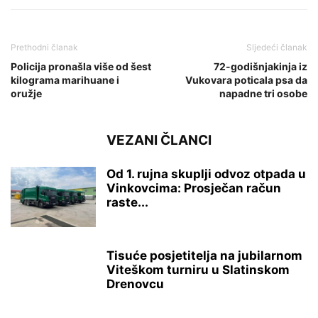
Prethodni članak
Sljedeći članak
Policija pronašla više od šest
72-godišnjakinja iz
kilograma marihuane i
Vukovara poticala psa da
oružje
napadne tri osobe
VEZANI ČLANCI
Od 1. rujna skuplji odvoz otpada u
Vinkovcima: Prosječan račun
raste...
Tisuće posjetitelja na jubilarnom
Viteškom turniru u Slatinskom
Drenovcu