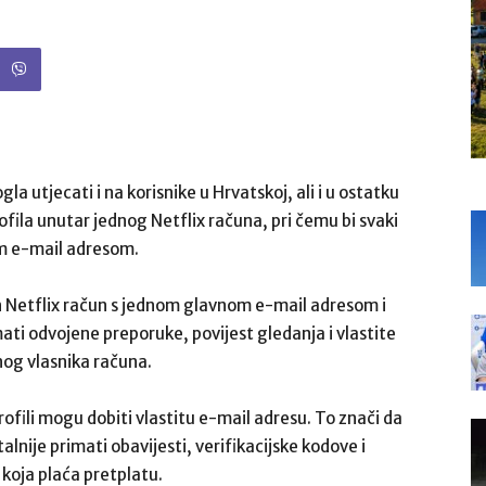
la utjecati i na korisnike u Hrvatskoj, ali i u ostatku
rofila unutar jednog Netflix računa, pri čemu bi svaki
om e-mail adresom.
an Netflix račun s jednom glavnom e-mail adresom i
imati odvojene preporuke, povijest gledanja i vlastite
vnog vlasnika računa.
fili mogu dobiti vlastitu e-mail adresu. To znači da
nije primati obavijesti, verifikacijske kodove i
koja plaća pretplatu.