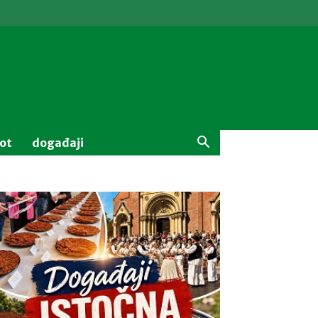
vot
događaji