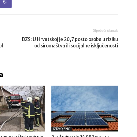
Sljedeći članak
DZS: U Hrvatskoj je 20,7 posto osoba u riziku
bl
od siromaštva ili socijalne isključenosti
a
IZDVOJENO
trogasna škola upisuje
Građanima do 24.990 eura za