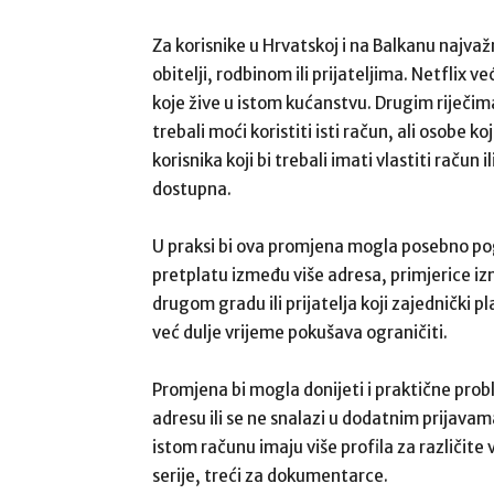
Za korisnike u Hrvatskoj i na Balkanu najvažnij
obitelji, rodbinom ili prijateljima. Netflix 
koje žive u istom kućanstvu. Drugim riječima, č
trebali moći koristiti isti račun, ali osobe 
korisnika koji bi trebali imati vlastiti račun
dostupna.
U praksi bi ova promjena mogla posebno pogo
pretplatu između više adresa, primjerice izm
drugom gradu ili prijatelja koji zajednički p
već dulje vrijeme pokušava ograničiti.
Promjena bi mogla donijeti i praktične probl
adresu ili se ne snalazi u dodatnim prijavam
istom računu imaju više profila za različite 
serije, treći za dokumentarce.