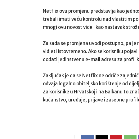
Netflix ovu promjenu predstavlja kao jednostav
trebali imati veću kontrolu nad vlastitim p
mnogi ovu novost vide i kao nastavak strože 
Za sada se promjena uvodi postupno, pa je mo
vidjeti istovremeno. Ako se korisniku pojavi
dodati jedinstvenu e-mail adresu za profil ko
Zaključak je da se Netflix ne odriče zajednič
odvaja legalno obiteljsko korištenje od dij
Za korisnike u Hrvatskoj i na Balkanu to znač
kućanstvo, uređaje, prijave i zasebne profil