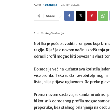
Autor
Redakcija
-
29. lipnja 2026.
Share
foto: Pixabay/Ilustracija
Netflix je počeo uvoditi promjenu koja bi mog
regije. Riječ je o novom načinu korištenja p
odrasli profil mogao biti povezan s vlastit
Do sada je većina kućanstava koristila jed
više profila. Tako su članovi obitelji mogli 
liste, ali je prijava uglavnom išla preko gla
Prema novom sustavu, sekundarni odrasli pro
bi korisnik određenog profila mogao samostal
preporuke, bez stalnog oslanjanja na osobu 