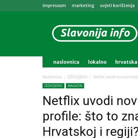
impressum
marketing
uvjeti korištenja
Slavonija
info
naslovnica
lokalno
hrvatska
Naslovnica
IZDVOJENO
Netflix uvodi novu promjen
IZDVOJENO
MAGAZIN
Netflix uvodi no
profile: što to zn
Hrvatskoj i regiji