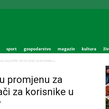
sport
gospodarstvo
magazin
kultura
ži
u za profile: što to znači za korisnike u...
vu promjenu za
ači za korisnike u
?