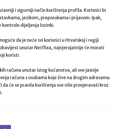
niji i sigurniji način korištenja profila. Korisnici bi
ostavkama, jezikom, preporukama i prijavom. Ipak,
kontrole dijeljenja lozinki.
guće da je neće svi korisnici u Hrvatskoj i regiji
 obavijest unutar Netflixa, najvjerojatnije će morati
ji koristi.
kih računa unutar istog kućanstva, ali sve jasnije
eljenja računa s osobama koje žive na drugim adresama.
i da će se pravila korištenja sve više provjeravati kroz
e.