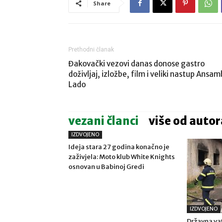
Share
Prethodni članak
Đakovački vezovi danas donose gastro
doživljaj, izložbe, film i veliki nastup Ansam
Lado
vezani članci
više od autor
IZDVOJENO
Ideja stara 27 godina konačno je
zaživjela: Moto klub White Knights
osnovan u Babinoj Gredi
IZDVOJENO
Državna va