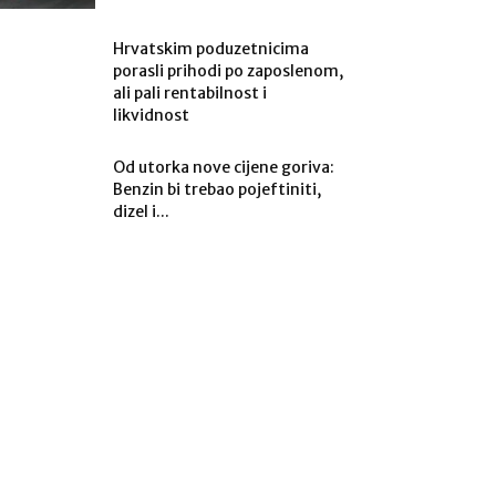
Hrvatskim poduzetnicima
porasli prihodi po zaposlenom,
ali pali rentabilnost i
likvidnost
Od utorka nove cijene goriva:
Benzin bi trebao pojeftiniti,
dizel i...