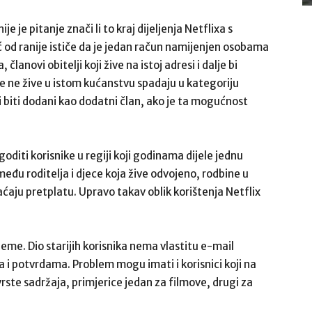
e je pitanje znači li to kraj dijeljenja Netflixa s
već od ranije ističe da je jedan račun namijenjen osobama
lanovi obitelji koji žive na istoj adresi i dalje bi
koje ne žive u istom kućanstvu spadaju u kategoriju
 ili biti dodani kao dodatni član, ako je ta mogućnost
diti korisnike u regiji koji godinama dijele jednu
eđu roditelja i djece koja žive odvojeno, rodbine u
laćaju pretplatu. Upravo takav oblik korištenja Netflix
eme. Dio starijih korisnika nema vlastitu e-mail
a i potvrdama. Problem mogu imati i korisnici koji na
vrste sadržaja, primjerice jedan za filmove, drugi za