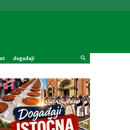
vot
događaji