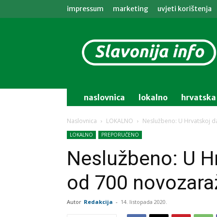
impressum
marketing
uvjeti korištenja
Slavonija
info
naslovnica
lokalno
hrvatska
Naslovnica
LOKALNO
Neslužbeno: U Hrvatskoj d
LOKALNO
PREPORUČENO
Neslužbeno: U Hr
od 700 novozara
Autor
Redakcija
-
14. listopada 2020.