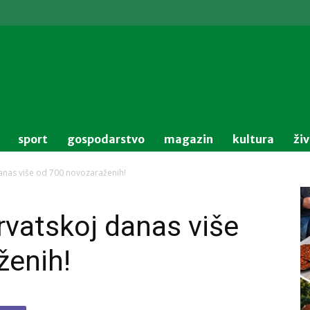
sport
gospodarstvo
magazin
kultura
ži
anas više od 700 novozaraženih!
vatskoj danas više
ženih!