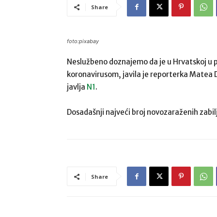
Share
foto:pixabay
Neslužbeno doznajemo da je u Hrvatskoj u p
koronavirusom, javila je reporterka Matea Do
javlja
N1
.
Dosadašnji najveći broj novozaraženih zabilj
Share