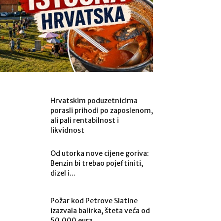
Hrvatskim poduzetnicima
porasli prihodi po zaposlenom,
ali pali rentabilnost i
likvidnost
Od utorka nove cijene goriva:
Benzin bi trebao pojeftiniti,
dizel i...
Požar kod Petrove Slatine
izazvala balirka, šteta veća od
50.000 eura