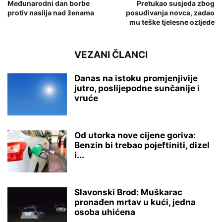
Međunarodni dan borbe
Pretukao susjeda zbog
protiv nasilja nad ženama
posuđivanja novca, zadao
mu teške tjelesne ozljede
VEZANI ČLANCI
Danas na istoku promjenjivije
jutro, poslijepodne sunčanije i
vruće
Od utorka nove cijene goriva:
Benzin bi trebao pojeftiniti, dizel
i...
Slavonski Brod: Muškarac
pronađen mrtav u kući, jedna
osoba uhićena