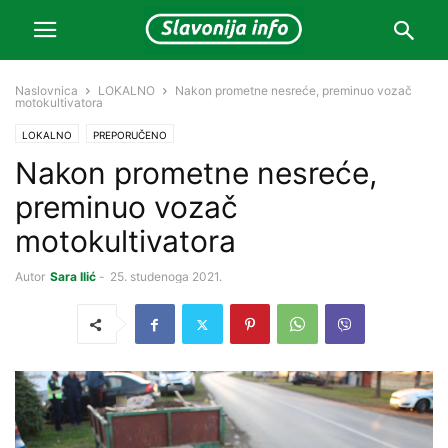
Naslovnica
LOKALNO
Nakon prometne nesreće, preminuo vozač
motokultivatora
LOKALNO
PREPORUČENO
Nakon prometne nesreće,
preminuo vozač
motokultivatora
Autor
Sara Ilić
-
25. studenoga 2021.