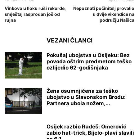
Vinkovo u Iloku ruši rekorde,
Nepoznati počinitelj provalio
smještaj rasprodan još od
u dvije vikendice na
rujna
području Našica
VEZANI ČLANCI
Pokušaj ubojstva u Osijeku: Bez
povoda oštrim predmetom teško
ozlijedio 62-godišnjaka
Žena osumnjičena za teško
ubojstvo u Slavonskom Brodu:
Partnera ubola nožem,...
Osijek razbio Rudeš: Omerović
zabio hat-trick, Bijelo-plavi slavili