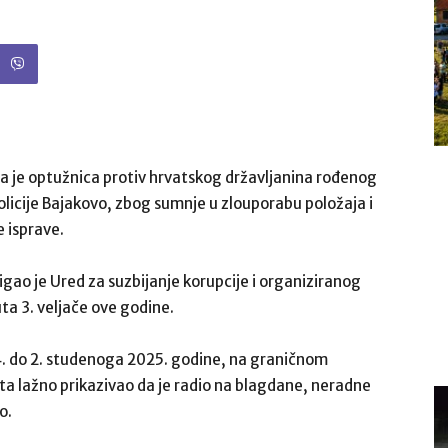
a je optužnica protiv hrvatskog državljanina rođenog
licije Bajakovo, zbog sumnje u zlouporabu položaja i
e isprave.
igao je Ured za suzbijanje korupcije i organiziranog
ta 3. veljače ove godine.
24. do 2. studenoga 2025. godine, na graničnom
ata lažno prikazivao da je radio na blagdane, neradne
o.