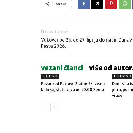
Share
Prethodni članak
Vukovar od 25. do 27. lipnja domaćin Dunav
Festa 2026.
vezani članci
više od autor
LOKALNO
AKTUALNO
Požar kod Petrove Slatine izazvala
Danas na is
balirka, šteta veća od 50.000 eura
jutro, posl
vruće