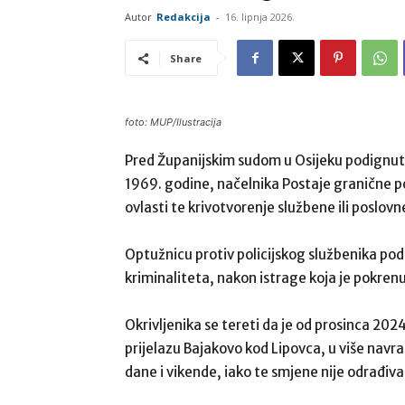
Autor
Redakcija
-
16. lipnja 2026.
Share
foto: MUP/Ilustracija
Pred Županijskim sudom u Osijeku podignut
1969. godine, načelnika Postaje granične po
ovlasti te krivotvorenje službene ili poslovn
Optužnicu protiv policijskog službenika pod
kriminaliteta, nakon istrage koja je pokrenu
Okrivljenika se tereti da je od prosinca 20
prijelazu Bajakovo kod Lipovca, u više navr
dane i vikende, iako te smjene nije odrađiva