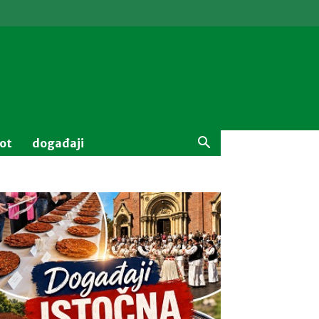
vot
događaji