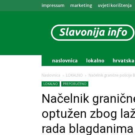
impressum
marketing
uvjeti korištenja
Slavonija
info
naslovnica
lokalno
hrvatska
Naslovnica
LOKALNO
Načelnik granične policije
LOKALNO
PREPORUČENO
Načelnik graničn
optužen zbog laž
rada blagdanima 