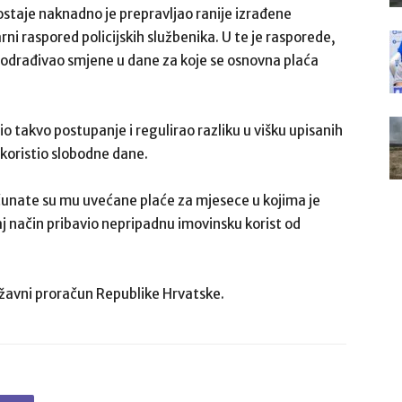
staje naknadno je prepravljao ranije izrađene
ni raspored policijskih službenika. U te je rasporede,
am odrađivao smjene u dane za koje se osnovna plaća
io takvo postupanje i regulirao razliku u višku upisanih
 koristio slobodne dane.
ačunate su mu uvećane plaće za mjesece u kojima je
taj način pribavio nepripadnu imovinsku korist od
državni proračun Republike Hrvatske.