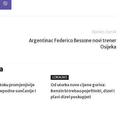
Sljedeći članak
Argentinac Federico Bessone novi trener
Osijeka
a
LOKALNO
toku promjenjivije
Od utorka nove cijene goriva:
ijepodne sunčanije i
Benzin bi trebao pojeftiniti, dizel i
plavi dizel poskupjeti