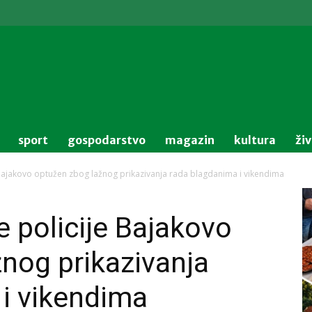
sport
gospodarstvo
magazin
kultura
ži
 Bajakovo optužen zbog lažnog prikazivanja rada blagdanima i vikendima
e policije Bajakovo
nog prikazivanja
i vikendima