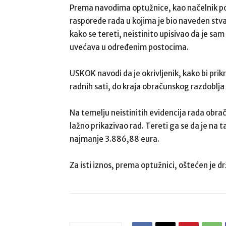
Prema navodima optužnice, kao načelnik po
rasporede rada u kojima je bio naveden stvar
kako se tereti, neistinito upisivao da je s
uvećava u određenim postocima.
USKOK navodi da je okrivljenik, kako bi prikr
radnih sati, do kraja obračunskog razdoblja
Na temelju neistinitih evidencija rada obr
lažno prikazivao rad. Tereti ga se da je na 
najmanje 3.886,88 eura.
Za isti iznos, prema optužnici, oštećen je 