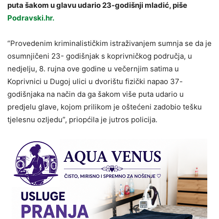
puta šakom u glavu udario 23-godišnji mladić, piše
Podravski.hr.
“Provedenim kriminalističkim istraživanjem sumnja se da je
osumnjičeni 23- godišnjak s koprivničkog područja, u
nedjelju, 8. rujna ove godine u večernjim satima u
Koprivnici u Dugoj ulici u dvorištu fizički napao 37-
godišnjaka na način da ga šakom više puta udario u
predjelu glave, kojom prilikom je oštećeni zadobio tešku
tjelesnu ozljedu”, priopćila je jutros policija.