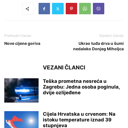
Prethodni članak
Sljedeći članak
Nove cijene goriva
Ukrao tuđa drva u šumi
nedaleko Donjeg Miholjca
VEZANI ČLANCI
Teška prometna nesreća u
Zagrebu: Jedna osoba poginula,
dvije ozlijeđene
Cijela Hrvatska u crvenom: Na
istoku temperature iznad 39
stupnjeva