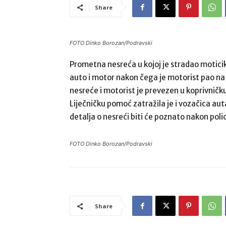
Share
FOTO Dinko Borozan/Podravski
Prometna nesreća u kojoj je stradao moticikl
auto i motor nakon čega je motorist pao na 
nesreće i motorist je prevezen u koprivničku
Liječničku pomoć zatražila je i vozačica aut
detalja o nesreći biti će poznato nakon poli
FOTO Dinko Borozan/Podravski
Share