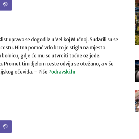
ist upravo se dogodila u Velikoj Mučnoj. Sudarili su se
cestu. Hitna pomoć vrlo brzo je stigla na mjesto
 bolnicu, gdje će mu se utvrditi točne ozljede.
a. Promet tim djelom ceste odvija se otežano, a više
cijskog očevida. – Piše
Podravski.hr