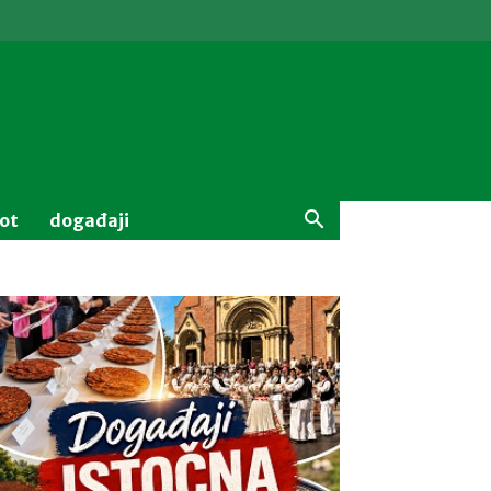
vot
događaji