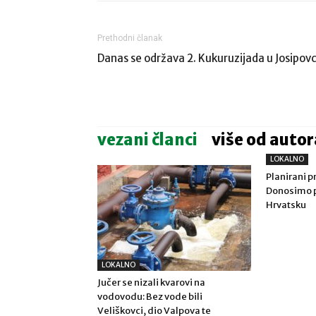
Prethodni članak
Danas se održava 2. Kukuruzijada u Josipov
vezani članci
više od autor
LOKALNO
Planirani pr
Donosimo p
Hrvatsku
LOKALNO
Jučer se nizali kvarovi na
vodovodu: Bez vode bili
Veliškovci, dio Valpova te