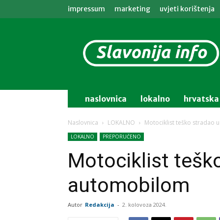
impressum
marketing
uvjeti korištenja
Slavonija
info
naslovnica
lokalno
hrvatska
Naslovnica
LOKALNO
Motociklist teško stradao
LOKALNO
PREPORUČENO
Motociklist tešk
automobilom
Autor
Redakcija
-
2. kolovoza 2024.