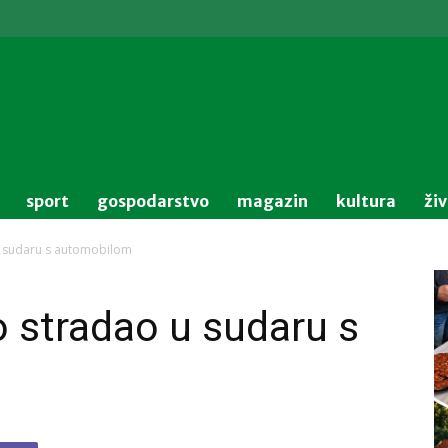
sport
gospodarstvo
magazin
kultura
ži
 u sudaru s automobilom
o stradao u sudaru s