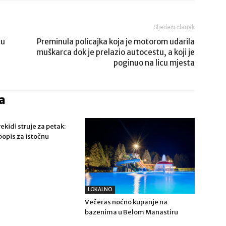
Sljedeći članak
cu
Preminula policajka koja je motorom udarila
muškarca dok je prelazio autocestu, a koji je
poginuo na licu mjesta
a
ekidi struje za petak:
opis za istočnu
LOKALNO
Večeras noćno kupanje na
bazenima u Belom Manastiru