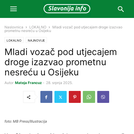
Naslovnica
LOKALNO
Mladi vozač pod utjecajem droge izazvao
prometnu nesreću u Osijeku
LOKALNO
NAJNOVIJE
Mladi vozač pod utjecajem
droge izazvao prometnu
nesreću u Osijeku
Autor
Mateja Francuz
-
28. srpnja 2025.
foto: MB Press/IIlustracija