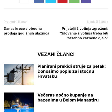
Prethodni članak
Sljedeći članak
Danas kreće slobodna
Prijatelji životinja zgroženi:
prodaja godišnjih ulaznica
“Silovanje životinja treba biti
zasebno kazneno djelo”
VEZANI ČLANCI
Planirani prekidi struje za petak:
Donosimo popis za istočnu
Hrvatsku
Večeras noćno kupanje na
bazenima u Belom Manastiru