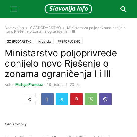
Naslovnica
GOSPODARSTVO
Ministarstvo poljoprivrede donijelo
novo Rješenje o zonama ograničenja I i III
GOSPODARSTVO
Hrvatska
PREPORUČENO
Ministarstvo poljoprivrede
donijelo novo Rješenje o
zonama ograničenja I i III
Autor
Mateja Francuz
-
10. listopada 2025.
foto: Pixabay