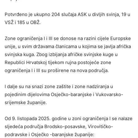
Potvrđeno je ukupno 204 slučaja ASK u divljih svinja, 19 u
VSŽ i 185 u OBŽ.
Zone ograničenja I i III se donose na razini cijele Europske
unije, u svim državama članicama u kojima se javlja afrička
svinjska kuga. Zbog izbijanja afričke svinjske kuge u
Republici Hrvatskoj tijekom rujna postojeće zone
ograničenja I i III su proširene na nova područja.
I dalje su na snazi zone zaštite i zone nadziranja u
pojedinim dijelovima Osječko-baranjske i Vukovarsko-
srijemske županije.
Od 9. listopada 2025. godine u zoni ograničenja I se nalaze
sljedeća područja Brodsko-posavske, Virovitičko-
podravske i Osječko -baranjske županije: