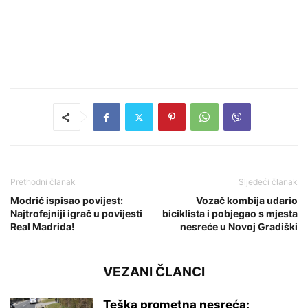
Prethodni članak
Sljedeći članak
Modrić ispisao povijest:
Vozač kombija udario
Najtrofejniji igrač u povijesti
biciklista i pobjegao s mjesta
Real Madrida!
nesreće u Novoj Gradiški
VEZANI ČLANCI
Teška prometna nesreća: