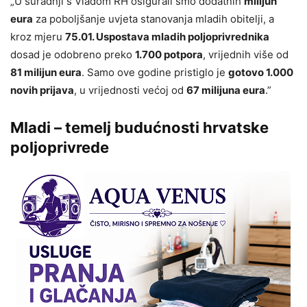
„U suradnji s Vladom RH osigurali smo dodatnih
milijun
eura
za poboljšanje uvjeta stanovanja mladih obitelji, a
kroz mjeru
75.01. Uspostava mladih poljoprivrednika
dosad je odobreno preko
1.700 potpora
, vrijednih više od
81 milijun eura
. Samo ove godine pristiglo je
gotovo 1.000
novih prijava
, u vrijednosti većoj od
67 milijuna eura
.”
Mladi – temelj budućnosti hrvatske
poljoprivrede