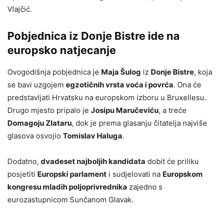
Vlajčić.
Pobjednica iz Donje Bistre ide na
europsko natjecanje
Ovogodišnja pobjednica je
Maja Šulog
iz
Donje Bistre
, koja
se bavi uzgojem
egzotičnih vrsta voća i povrća
. Ona će
predstavljati Hrvatsku na europskom izboru u Bruxellesu.
Drugo mjesto pripalo je
Josipu Maručeviću
, a treće
Domagoju Zlataru
, dok je prema glasanju čitatelja najviše
glasova osvojio
Tomislav Haluga
.
Dodatno,
dvadeset najboljih kandidata
dobit će priliku
posjetiti
Europski parlament
i sudjelovati na
Europskom
kongresu mladih poljoprivrednika
zajedno s
eurozastupnicom Sunčanom Glavak.