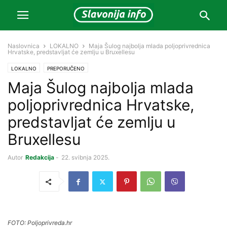
Naslovnica
LOKALNO
Maja Šulog najbolja mlada poljoprivrednica
Hrvatske, predstavljat će zemlju u Bruxellesu
LOKALNO
PREPORUČENO
Maja Šulog najbolja mlada
poljoprivrednica Hrvatske,
predstavljat će zemlju u
Bruxellesu
Autor
Redakcija
-
22. svibnja 2025.
FOTO: Poljoprivreda.hr