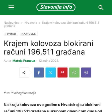
Naslovnica
Hrvatska
Krajem kolovoza blokirani računi 196.511
građana
Hrvatska
NAJNOVIJE
Krajem kolovoza blokirani
računi 196.511 građana
Autor
Mateja Francuz
-
12. rujna 2025.
foto: Pixabay/Ilustracija
Na kraju kolovoza ove godine u Hrvatskoj su blokirani
računi 196.511 građana s ukupnom glavnicom duga od