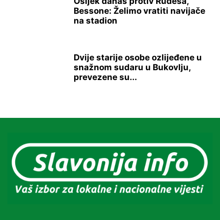
Osijek danas protiv Rudeša,
Bessone: Želimo vratiti navijače
na stadion
Dvije starije osobe ozlijeđene u
snažnom sudaru u Bukovlju,
prevezene su...