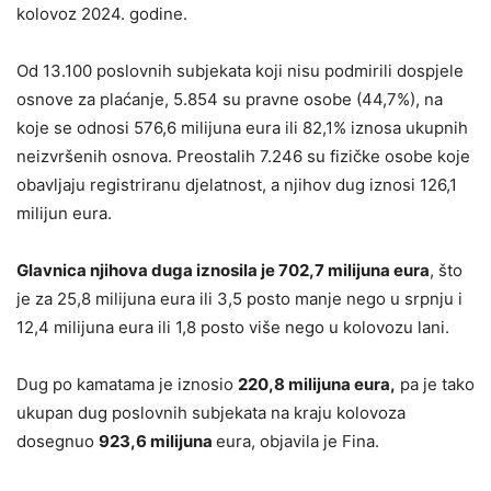
kolovoz 2024. godine.
Od 13.100 poslovnih subjekata koji nisu podmirili dospjele
osnove za plaćanje, 5.854 su pravne osobe (44,7%), na
koje se odnosi 576,6 milijuna eura ili 82,1% iznosa ukupnih
neizvršenih osnova. Preostalih 7.246 su fizičke osobe koje
obavljaju registriranu djelatnost, a njihov dug iznosi 126,1
milijun eura.
Glavnica njihova duga iznosila je 702,7 milijuna eura
, što
je za 25,8 milijuna eura ili 3,5 posto manje nego u srpnju i
12,4 milijuna eura ili 1,8 posto više nego u kolovozu lani.
Dug po kamatama je iznosio
220,8 milijuna eura,
pa je tako
ukupan dug poslovnih subjekata na kraju kolovoza
dosegnuo
923,6 milijuna
eura, objavila je Fina.