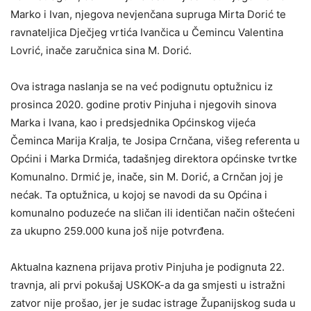
Marko i Ivan, njegova nevjenčana supruga Mirta Dorić te
ravnateljica Dječjeg vrtića Ivančica u Čemincu Valentina
Lovrić, inače zaručnica sina M. Dorić.
Ova istraga naslanja se na već podignutu optužnicu iz
prosinca 2020. godine protiv Pinjuha i njegovih sinova
Marka i Ivana, kao i predsjednika Općinskog vijeća
Čeminca Marija Kralja, te Josipa Crnčana, višeg referenta u
Općini i Marka Drmića, tadašnjeg direktora općinske tvrtke
Komunalno. Drmić je, inače, sin M. Dorić, a Crnčan joj je
nećak. Ta optužnica, u kojoj se navodi da su Općina i
komunalno poduzeće na sličan ili identičan način oštećeni
za ukupno 259.000 kuna još nije potvrđena.
Aktualna kaznena prijava protiv Pinjuha je podignuta 22.
travnja, ali prvi pokušaj USKOK-a da ga smjesti u istražni
zatvor nije prošao, jer je sudac istrage Županijskog suda u