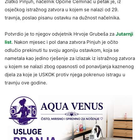
Zlatko Pinjuh, načelnik Općine Čeminac u petak je, iz
osječkog istražnog zatvora u kojem se nalazi od 29.
travnja, poslao pisanu ostavku na dužnost načelnika.
Potvrdio je to njegov odvjetnik Hrvoje Grubeša za
Jutarnji
list
. Nakon mjesec i pol dana zatvora Pinjuh je očito
odlučio prekinuti tu svoju agoniju ostavkom, koja se
nametala kao jedino rješenje za izlazak iz istražnog zatvora
u kojem se nalazi zbog opasnosti od ponavljanja kaznenog
djela za koje je USKOK protiv njega pokrenuo istragu u
travnju ove godine.