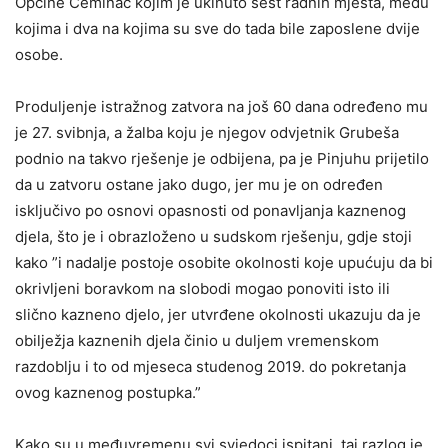
Općine Čeminac kojim je ukinuto šest radnih mjesta, među
kojima i dva na kojima su sve do tada bile zaposlene dvije
osobe.
Produljenje istražnog zatvora na još 60 dana određeno mu
je 27. svibnja, a žalba koju je njegov odvjetnik Grubeša
podnio na takvo rješenje je odbijena, pa je Pinjuhu prijetilo
da u zatvoru ostane jako dugo, jer mu je on određen
isključivo po osnovi opasnosti od ponavljanja kaznenog
djela, što je i obrazloženo u sudskom rješenju, gdje stoji
kako ”i nadalje postoje osobite okolnosti koje upućuju da bi
okrivljeni boravkom na slobodi mogao ponoviti isto ili
slično kazneno djelo, jer utvrđene okolnosti ukazuju da je
obilježja kaznenih djela činio u duljem vremenskom
razdoblju i to od mjeseca studenog 2019. do pokretanja
ovog kaznenog postupka.”
Kako su u međuvremenu svi svjedoci ispitani, taj razlog je