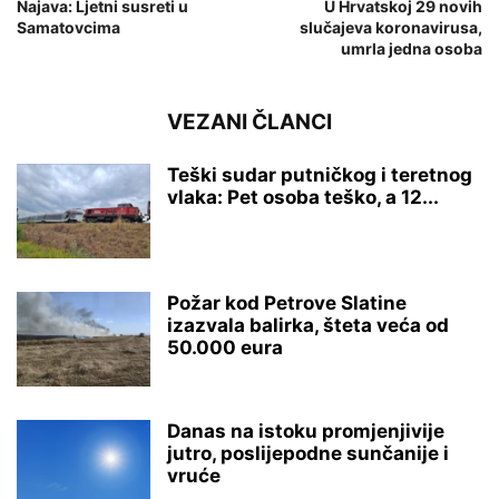
Najava: Ljetni susreti u
U Hrvatskoj 29 novih
Samatovcima
slučajeva koronavirusa,
umrla jedna osoba
VEZANI ČLANCI
Teški sudar putničkog i teretnog
vlaka: Pet osoba teško, a 12...
Požar kod Petrove Slatine
izazvala balirka, šteta veća od
50.000 eura
Danas na istoku promjenjivije
jutro, poslijepodne sunčanije i
vruće