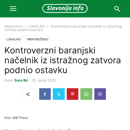
Naslovnica
LOKALNO
Kontroverzni baranjski načelnik iz istražnog
zatvora podnio ostavku
LOKALNO
PREPORUČENO
Kontroverzni baranjski
načelnik iz istražnog zatvora
podnio ostavku
Autor
Sara Ilić
-
20. lipnja 2022.
foto: MB Press