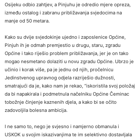
Osijeku odbio zahtjev, a Pinjuhu je odredio mjere opreza,
između ostalog i zabranu približavanja svjedocima na
manje od 50 metara.
Kako su dvije svjedokinje ujedno i zaposlenice Općine,
Pinjuh ih je odmah premjestio u drugu, staru, zgradu
Općine i tako riješio problem približavanja, jer je on tako
mogao nesmetano dolaziti u novu zgradu Općine. Ubrzo je
učinio i korak više, pa je jednu od njih, pročelnicu
Jedinstvenog upravnog odjela razriješio dužnosti,
smatrajući da je, kako nam je rekao, “iskoristila svoj položaj
da bi napakirala i podmetnula načelniku Općine Čeminac
tobožnje činjenje kaznenih djela, a kako bi se očito
zadovoljila bolesna ambicija.
I ne samo to, nego je svjesno i namjerno obmanula i
USKOK u svojim iskazivanjima te im selektivno dostavljala