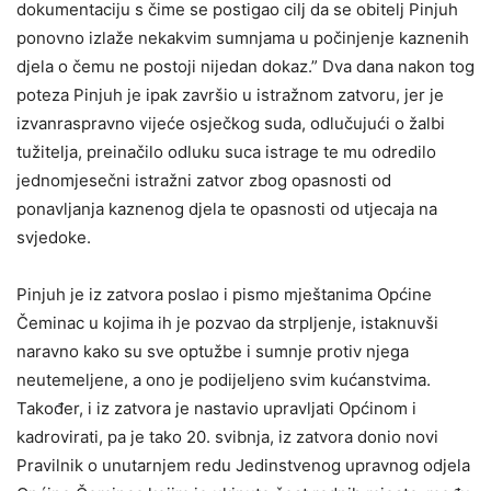
dokumentaciju s čime se postigao cilj da se obitelj Pinjuh
ponovno izlaže nekakvim sumnjama u počinjenje kaznenih
djela o čemu ne postoji nijedan dokaz.” Dva dana nakon tog
poteza Pinjuh je ipak završio u istražnom zatvoru, jer je
izvanraspravno vijeće osječkog suda, odlučujući o žalbi
tužitelja, preinačilo odluku suca istrage te mu odredilo
jednomjesečni istražni zatvor zbog opasnosti od
ponavljanja kaznenog djela te opasnosti od utjecaja na
svjedoke.
Pinjuh je iz zatvora poslao i pismo mještanima Općine
Čeminac u kojima ih je pozvao da strpljenje, istaknuvši
naravno kako su sve optužbe i sumnje protiv njega
neutemeljene, a ono je podijeljeno svim kućanstvima.
Također, i iz zatvora je nastavio upravljati Općinom i
kadrovirati, pa je tako 20. svibnja, iz zatvora donio novi
Pravilnik o unutarnjem redu Jedinstvenog upravnog odjela