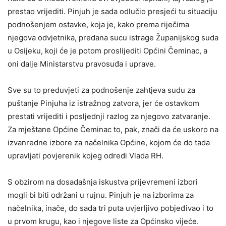
prestao vrijediti. Pinjuh je sada odlučio presjeći tu situaciju
podnošenjem ostavke, koja je, kako prema riječima
njegova odvjetnika, predana sucu istrage Županijskog suda
u Osijeku, koji će je potom proslijediti Općini Čeminac, a
oni dalje Ministarstvu pravosuđa i uprave.
Sve su to preduvjeti za podnošenje zahtjeva sudu za
puštanje Pinjuha iz istražnog zatvora, jer će ostavkom
prestati vrijediti i posljednji razlog za njegovo zatvaranje.
Za mještane Općine Čeminac to, pak, znači da će uskoro na
izvanredne izbore za načelnika Općine, kojom će do tada
upravljati povjerenik kojeg odredi Vlada RH.
S obzirom na dosadašnja iskustva prijevremeni izbori
mogli bi biti održani u rujnu. Pinjuh je na izborima za
načelnika, inače, do sada tri puta uvjerljivo pobjeđivao i to
u prvom krugu, kao i njegove liste za Općinsko vijeće.