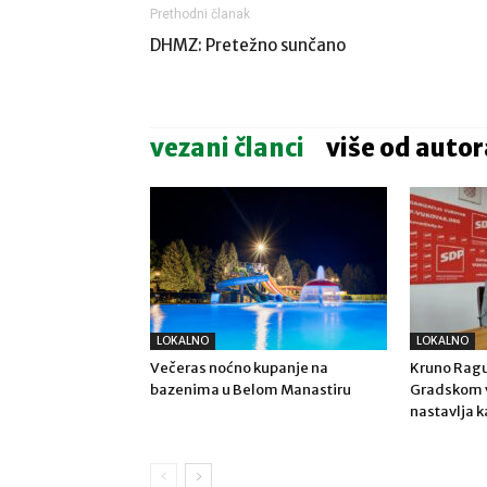
Prethodni članak
DHMZ: Pretežno sunčano
vezani članci
više od autor
LOKALNO
LOKALNO
Večeras noćno kupanje na
Kruno Ragu
bazenima u Belom Manastiru
Gradskom v
nastavlja k