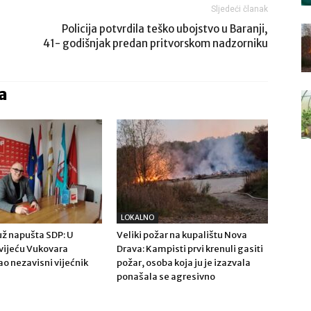
Sljedeći članak
Policija potvrdila teško ubojstvo u Baranji,
41- godišnjak predan pritvorskom nadzorniku
a
LOKALNO
ž napušta SDP: U
Veliki požar na kupalištu Nova
ijeću Vukovara
Drava: Kampisti prvi krenuli gasiti
ao nezavisni vijećnik
požar, osoba koja ju je izazvala
ponašala se agresivno