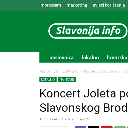
impressum
marketing
uvjeti korištenja
Slavonija
info
naslovnica
lokalno
hrvatska
Naslovnica
LOKALNO
Koncert Joleta povodom D
LOKALNO
NAJNOVIJE
Koncert Joleta 
Slavonskog Bro
Autor
Sara Ilić
-
5. svibnja 2022.