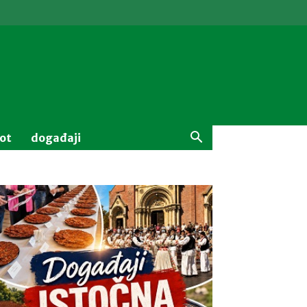
vot
događaji