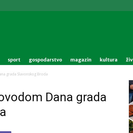
sport
gospodarstvo
magazin
kultura
ži
ana grada Slavonskog Broda
povodom Dana grada
da