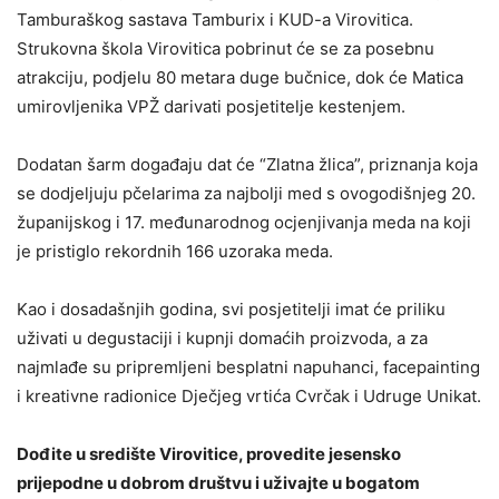
Tamburaškog sastava Tamburix i KUD-a Virovitica.
Strukovna škola Virovitica pobrinut će se za posebnu
atrakciju, podjelu 80 metara duge bučnice, dok će Matica
umirovljenika VPŽ darivati posjetitelje kestenjem.
Dodatan šarm događaju dat će “Zlatna žlica”, priznanja koja
se dodjeljuju pčelarima za najbolji med s ovogodišnjeg 20.
županijskog i 17. međunarodnog ocjenjivanja meda na koji
je pristiglo rekordnih 166 uzoraka meda.
Kao i dosadašnjih godina, svi posjetitelji imat će priliku
uživati u degustaciji i kupnji domaćih proizvoda, a za
najmlađe su pripremljeni besplatni napuhanci, facepainting
i kreativne radionice Dječjeg vrtića Cvrčak i Udruge Unikat.
Dođite u središte Virovitice, provedite jesensko
prijepodne u dobrom društvu i uživajte u bogatom