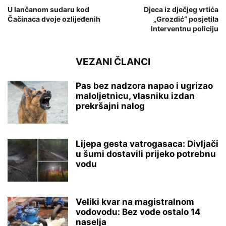
U lančanom sudaru kod
Djeca iz dječjeg vrtića
Čačinaca dvoje ozlijeđenih
„Grozdić“ posjetila
Interventnu policiju
VEZANI ČLANCI
Pas bez nadzora napao i ugrizao
maloljetnicu, vlasniku izdan
prekršajni nalog
Lijepa gesta vatrogasaca: Divljači
u šumi dostavili prijeko potrebnu
vodu
Veliki kvar na magistralnom
vodovodu: Bez vode ostalo 14
naselja