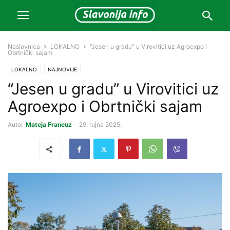
Naslovnica
LOKALNO
“Jesen u gradu” u Virovitici uz Agroexpo i
Obrtnički sajam
LOKALNO
NAJNOVIJE
“Jesen u gradu” u Virovitici uz
Agroexpo i Obrtnički sajam
Autor
Mateja Francuz
-
29. rujna 2025.