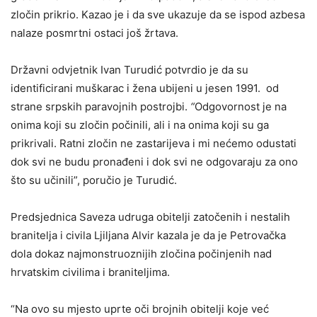
zločin prikrio. Kazao je i da sve ukazuje da se ispod azbesa
nalaze posmrtni ostaci još žrtava.
Državni odvjetnik Ivan Turudić potvrdio je da su
identificirani muškarac i žena ubijeni u jesen 1991. od
strane srpskih paravojnih postrojbi.
“
Odgovornost je na
onima koji su zločin počinili, ali i na onima koji su ga
prikrivali. Ratni zločin ne zastarijeva i mi nećemo odustati
dok svi ne budu pronađeni i dok svi ne odgovaraju za ono
što su učinili”, poručio je Turudić.
Predsjednica Saveza udruga obitelji zatočenih i nestalih
branitelja i civila Ljiljana Alvir kazala je da je Petrovačka
dola dokaz najmonstruoznijih zločina počinjenih nad
hrvatskim civilima i braniteljima.
“Na ovo su mjesto uprte oči brojnih obitelji koje već