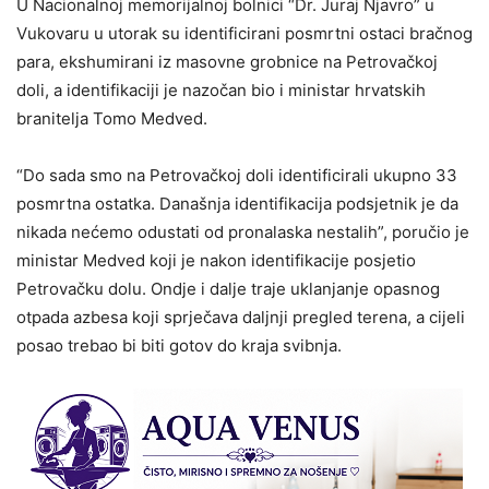
U Nacionalnoj memorijalnoj bolnici “Dr. Juraj Njavro” u
Vukovaru u utorak su identificirani posmrtni ostaci bračnog
para, ekshumirani iz masovne grobnice na Petrovačkoj
doli, a identifikaciji je nazočan bio i ministar hrvatskih
branitelja Tomo Medved.
“Do sada smo na Petrovačkoj doli identificirali ukupno 33
posmrtna ostatka. Današnja identifikacija podsjetnik je da
nikada nećemo odustati od pronalaska nestalih”, poručio je
ministar Medved koji je nakon identifikacije posjetio
Petrovačku dolu. Ondje i dalje traje uklanjanje opasnog
otpada azbesa koji sprječava daljnji pregled terena, a cijeli
posao trebao bi biti gotov do kraja svibnja.