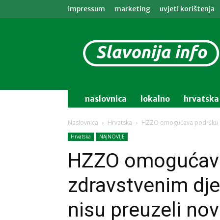
impressum
marketing
uvjeti korištenja
Slavonija
info
naslovnica
lokalno
hrvatska
Naslovnica
Hrvatska
HZZO omogućava podršku zdr
Hrvatska
NAJNOVIJE
HZZO omogućav
zdravstvenim djel
nisu preuzeli nov