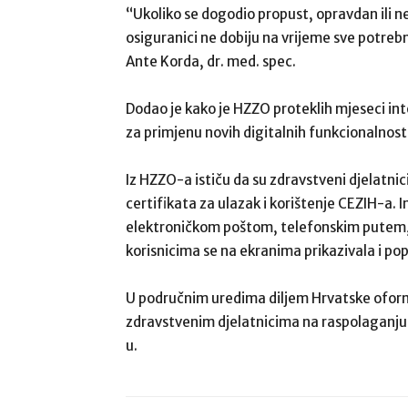
“Ukoliko se dogodio propust, opravdan ili n
osiguranici ne dobiju na vrijeme sve potreb
Ante Korda, dr. med. spec.
Dodao je kako je HZZO proteklih mjeseci in
za primjenu novih digitalnih funkcionalnost
Iz HZZO-a ističu da su zdravstveni djelatnic
certifikata za ulazak i korištenje CEZIH-a.
elektroničkom poštom, telefonskim putem,
korisnicima se na ekranima prikazivala i po
U područnim uredima diljem Hrvatske oformlj
zdravstvenim djelatnicima na raspolaganju 
u.