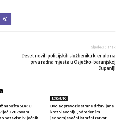
Sljedeći članak
Deset novih policijskih službenika krenulo na
prva radna mjesta u Osječko-baranjskoj
županiji
a
LOKALNO
ž napušta SDP: U
Dvojac prevozio strane državljane
ijeću Vukovara
kroz Slavoniju, određen im
ao nezavisni vijećnik
jednomjesečni istražni zatvor