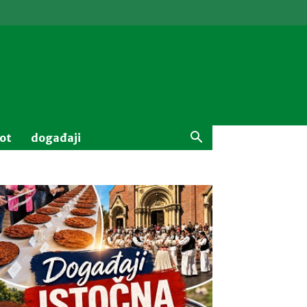
vot
događaji