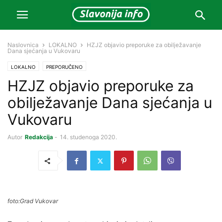
Naslovnica
LOKALNO
HZJZ objavio preporuke za obilježavanje
Dana sjećanja u Vukovaru
LOKALNO
PREPORUČENO
HZJZ objavio preporuke za
obilježavanje Dana sjećanja u
Vukovaru
Autor
Redakcija
-
14. studenoga 2020.
foto:Grad Vukovar