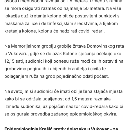
osoba i međusobni razmak od 1,5 metara. Između skupina
se mora osigurati razmak od najmanje 50 metara. Na više
lokacija duž kretanja kolone bit će postavljeni punktovi s
maskama za lice i dezinfekcijskim sredstvima, a tijekom
kretanja kolone, kolonu će nadzirati covid-redari.
Na Memorijalnom groblju groblje žrtava Domovinskog rata
u Vukovaru, gdje se dolazak Kolone sjećanja očekuje oko
12,15 sati, sudionici koji ponesu ruže moći će ih ostaviti na
grobovima poginulih i ubijenih branitelja i civila te
polaganjem ruža na grob pojedinačno odati počast.
Na svetoj misi sudionici će imati obilježena stajaća mjesta
kako bi se održala udaljenost od 1,5 metara razmaka
između sudionika, uz pojačan nadzor covid-redara kako bi
se osigurala provedba zadanog epidemiološkog okvira.
Epidemiologinja Krešić protiv dolazaka u Vukovar – za