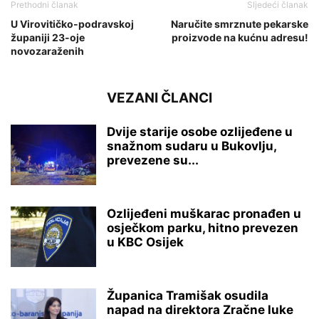
Prethodni članak
Sljedeći članak
U Virovitičko-podravskoj
Naručite smrznute pekarske
županiji 23-oje
proizvode na kućnu adresu!
novozaraženih
VEZANI ČLANCI
Dvije starije osobe ozlijeđene u
snažnom sudaru u Bukovlju,
prevezene su...
Ozlijeđeni muškarac pronađen u
osječkom parku, hitno prevezen
u KBC Osijek
Županica Tramišak osudila
napad na direktora Zračne luke