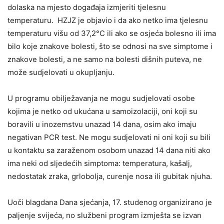
dolaska na mjesto događaja izmjeriti tjelesnu
temperaturu. HZJZ je objavio i da ako netko ima tjelesnu
temperaturu višu od 37,2°C ili ako se osjeća bolesno ili ima
bilo koje znakove bolesti, što se odnosi na sve simptome i
znakove bolesti, a ne samo na bolesti dišnih puteva, ne
može sudjelovati u okupljanju.
U programu obilježavanja ne mogu sudjelovati osobe
kojima je netko od ukućana u samoizolaciji, oni koji su
boravili u inozemstvu unazad 14 dana, osim ako imaju
negativan PCR test. Ne mogu sudjelovati ni oni koji su bili
u kontaktu sa zaraženom osobom unazad 14 dana niti ako
ima neki od sljedećih simptoma: temperatura, kašalj,
nedostatak zraka, grlobolja, curenje nosa ili gubitak njuha.
Uoči blagdana Dana sjećanja, 17. studenog organizirano je
paljenje svijeća, no službeni program izmješta se izvan