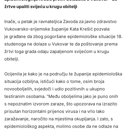
žrtve upaliti svijeću u krugu obitelji
Inače, u petak je ravnateljica Zavoda za javno zdravstvo
Vukovarsko-srijemske županije Kata Krešić pozvala
je građane da zbog pogoršane epidemiološke situacije 18.
studenoga ne dolaze u Vukovar te da poštovanje prema
žrtvi toga grada odaju zapaljenom svijećom u krugu
obitelji.
Ocijenila je kako je na području te županije epidemiološka
situacija ozbiljna, ističući kako o tome, osim broja
novooboljelih, svjedoči i udio pozitivnih u ukupno
testiranim osobama. “Među oboljelima jako je puno onih
s nepoznatim izvorom zaraze, što upozorava na izrazito
prisutan horizontalni prijenos virusa i na vrlo lako
zaražavanje, naročito na mjestima okupljanja. I zato, s
epidemiološkog aspekta, molimo osobe da ne odlaze na