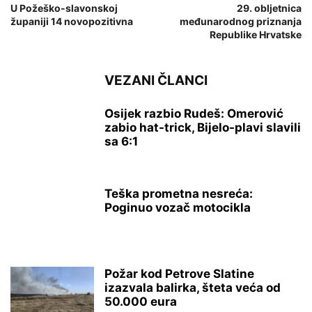
U Požeško-slavonskoj
29. obljetnica
županiji 14 novopozitivna
međunarodnog priznanja
Republike Hrvatske
VEZANI ČLANCI
Osijek razbio Rudeš: Omerović
zabio hat-trick, Bijelo-plavi slavili
sa 6:1
Teška prometna nesreća:
Poginuo vozač motocikla
Požar kod Petrove Slatine
izazvala balirka, šteta veća od
50.000 eura