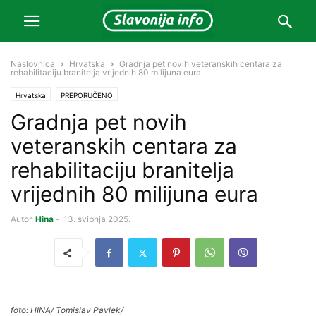
Naslovnica
Hrvatska
Gradnja pet novih veteranskih centara za
rehabilitaciju branitelja vrijednih 80 milijuna eura
Hrvatska
PREPORUČENO
Gradnja pet novih
veteranskih centara za
rehabilitaciju branitelja
vrijednih 80 milijuna eura
Autor
Hina
-
13. svibnja 2025.
foto: HINA/ Tomislav Pavlek/