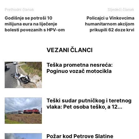
Prethodni članak
Sljedeći članak
Godišnje se potroši 10
Policajci u Vinkovcima
milijuna eura na liječenje
humanitarnom akcijom
bolesti povezanih s HPV-om
prikupili 62 doze krvi
VEZANI ČLANCI
Teška prometna nesreća:
Poginuo vozač motocikla
Teški sudar putničkog i teretnog
vlaka: Pet osoba teško, a 12...
Požar kod Petrove Slatine