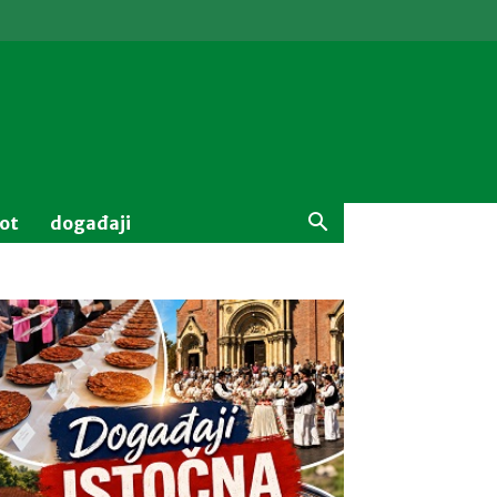
vot
događaji