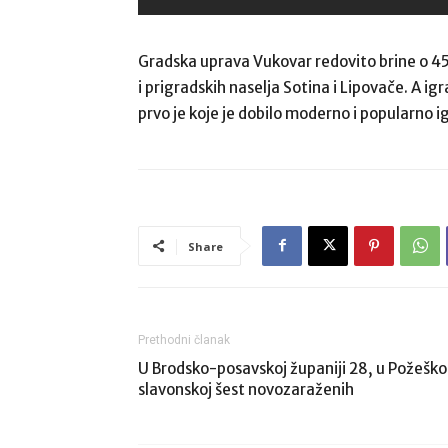
Gradska uprava Vukovar redovito brine o 45
i prigradskih naselja Sotina i Lipovače. A ig
prvo je koje je dobilo moderno i popularno igr
Share
Prethodni članak
U Brodsko-posavskoj županiji 28, u Požeško
slavonskoj šest novozaraženih