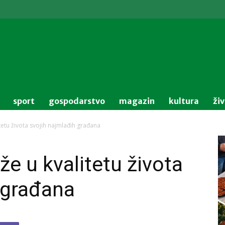
sport
gospodarstvo
magazin
kultura
ži
tetu života svojih najmlađih građana
e u kvalitetu života
 građana