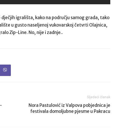
 dječjih igrališta, kako na području samog grada, tako
ralište u gusto naseljenoj vukovarskoj četvrti Olajnica,
alo Zip-Line. No, nije i zadnje..
Sljedeći članak
-
Nora Pastulović iz Valpova pobjednica je
festivala domoljubne pjesme u Pakracu