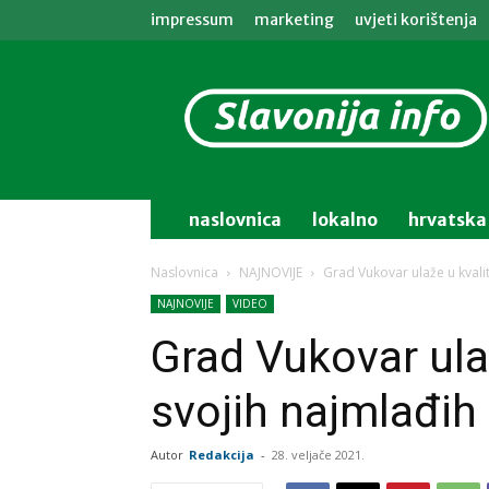
impressum
marketing
uvjeti korištenja
Slavonija
info
naslovnica
lokalno
hrvatska
Naslovnica
NAJNOVIJE
Grad Vukovar ulaže u kvali
NAJNOVIJE
VIDEO
Grad Vukovar ulaž
svojih najmlađih
Autor
Redakcija
-
28. veljače 2021.