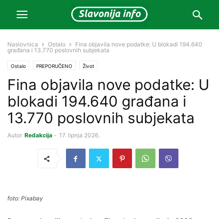
Naslovnica
Ostalo
Fina objavila nove podatke: U blokadi 194.640
građana i 13.770 poslovnih subjekata
Ostalo
PREPORUČENO
Život
Fina objavila nove podatke: U
blokadi 194.640 građana i
13.770 poslovnih subjekata
Autor
Redakcija
-
17. lipnja 2026.
foto: Pixabay