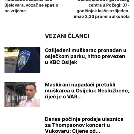
Bjelovara, vozač se spasio
centra u Požegi: 37-
na vrijeme
godišnjak lakše ozlijeđen,
imao 3,23 promila alkohola
VEZANI ČLANCI
Ozlijeđeni muškarac pronađen u
osječkom parku, hitno prevezen
u KBC Osijek
Maskirani napadači pretukli
muškarca u Osijeku: Neslužbeno,
riječ je o VAR...
Danas počinje prodaja ulaznica
za Thompsonov koncert u
Vukovaru: Cijene od...