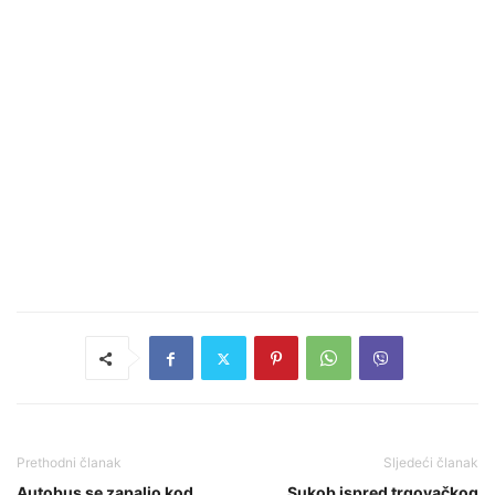
Prethodni članak
Sljedeći članak
Autobus se zapalio kod
Sukob ispred trgovačkog