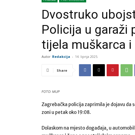
Dvostruko ubojs
Policija u garaž
tijela muškarca i
Autor
Redakcija
-
14. lipnja 2025.
Share
FOTO: MUP
Zagrebačka policija zaprimila je dojavu da 
zoni u petak oko 19:08.
Dolaskom na mjesto događaja, u automobil