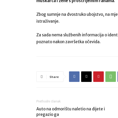
muškarca i žene s prostrijelnim ranama
.
Zbog sumnje na dvostruko ubojstvo, na mjest
istraživanje.
Za sada nema službenih informacija o identi
poznato nakon završetka očevida.
Share
Prethodni članak
Auto na odmorištu naletio na dijete i
pregazio ga