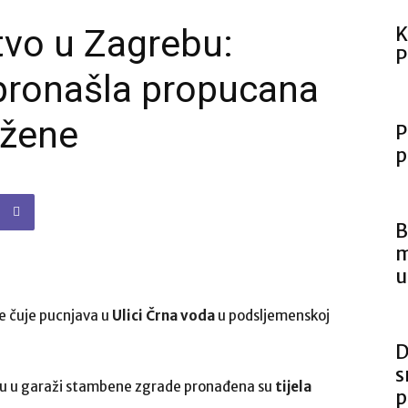
tvo u Zagrebu:
K
P
i pronašla propucana
 žene
P
p
B
m
u
se čuje pucnjava u
Ulici Črna voda
u podsljemenskoj
D
s
u u garaži stambene zgrade pronađena su
tijela
p