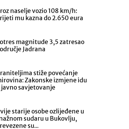
roz naselje vozio 108 km/h:
rijeti mu kazna do 2.650 eura
otres magnitude 3,5 zatresao
odručje Jadrana
raniteljima stiže povećanje
irovina: Zakonske izmjene idu
 javno savjetovanje
vije starije osobe ozlijeđene u
nažnom sudaru u Bukovlju,
revezene su...