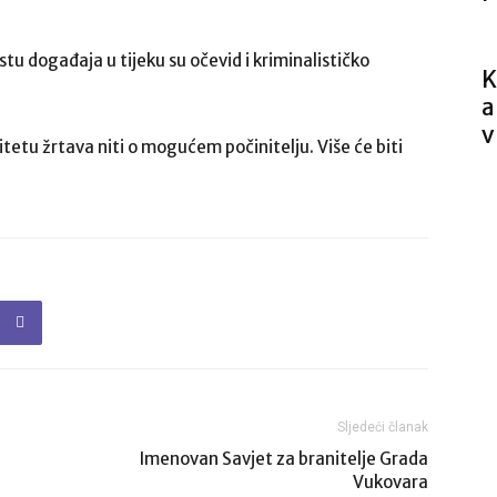
u događaja u tijeku su očevid i kriminalističko
K
a
v
tetu žrtava niti o mogućem počinitelju. Više će biti
Sljedeći članak
Imenovan Savjet za branitelje Grada
Vukovara