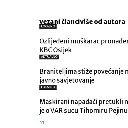
vezani članci
više od autora
LOKALNO
Ozlijeđeni muškarac pronađen
KBC Osijek
AKTUALNO
Braniteljima stiže povećanje 
javno savjetovanje
LOKALNO
Maskirani napadači pretukli m
je o VAR sucu Tihomiru Pejinu 