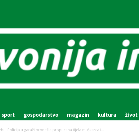
sport
gospodarstvo
magazin
kultura
život
u: Policija u garaži pronašla propucana tijela muškarca i...