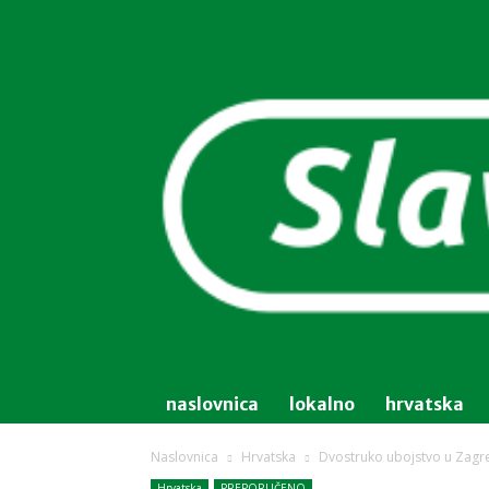
naslovnica
lokalno
hrvatska
Naslovnica
Hrvatska
Dvostruko ubojstvo u Zagreb
Hrvatska
PREPORUČENO