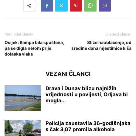
Prethodni članak
Sljedeći članak
Osijek: Rampa bila spuštena,
Stiže naoblačenje, od
pa se digla netom prije
sredine dana mjestimice kiša
dolaska vlaka
VEZANI ČLANCI
Drava i Dunav blizu najnižih
vrijednosti u povijesti, Orljava bi
mogla...
Policija zaustavila 36-godišnjaka
s čak 3,07 promila alkohola