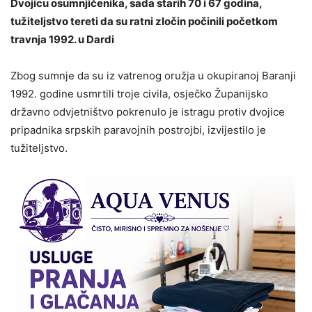
Dvojicu osumnjičenika, sada starih 70 i 67 godina,
tužiteljstvo tereti da su ratni zločin počinili početkom
travnja 1992. u Dardi
Zbog sumnje da su iz vatrenog oružja u okupiranoj Baranji
1992. godine usmrtili troje civila, osječko Županijsko
državno odvjetništvo pokrenulo je istragu protiv dvojice
pripadnika srpskih paravojnih postrojbi, izvijestilo je
tužiteljstvo.