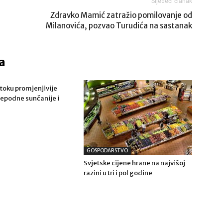
Sljedeći članak
Zdravko Mamić zatražio pomilovanje od
Milanovića, pozvao Turudića na sastanak
a
toku promjenjivije
ijepodne sunčanije i
GOSPODARSTVO
Svjetske cijene hrane na najvišoj
razini u tri i pol godine