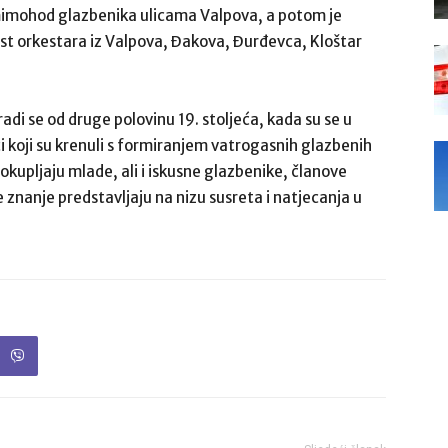
mimohod glazbenika ulicama Valpova, a potom je
est orkestara iz Valpova, Đakova, Đurđevca, Kloštar
di se od druge polovinu 19. stoljeća, kada su se u
i koji su krenuli s formiranjem vatrogasnih glazbenih
okupljaju mlade, ali i iskusne glazbenike, članove
 znanje predstavljaju na nizu susreta i natjecanja u