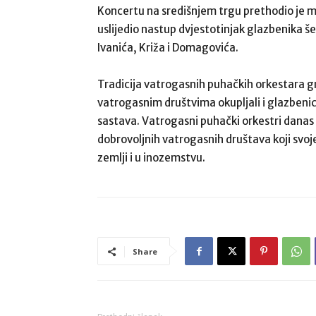
Koncertu na središnjem trgu prethodio je 
uslijedio nastup dvjestotinjak glazbenika š
Ivanića, Križa i Domagovića.
Tradicija vatrogasnih puhačkih orkestara gra
vatrogasnim društvima okupljali i glazbenic
sastava. Vatrogasni puhački orkestri danas 
dobrovoljnih vatrogasnih društava koji svoje
zemlji i u inozemstvu.
Share