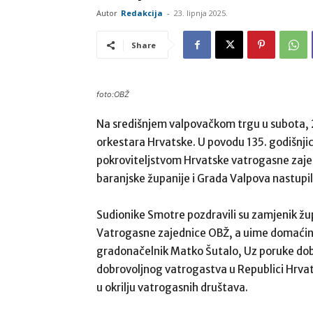
Autor
Redakcija
-
23. lipnja 2025.
Share
foto:OBŽ
Na središnjem valpovačkom trgu u subota, 21
orkestara Hrvatske. U povodu 135. godišnji
pokroviteljstvom Hrvatske vatrogasne zajed
baranjske županije i Grada Valpova nastupil
Sudionike Smotre pozdravili su zamjenik žu
Vatrogasne zajednice OBŽ, a uime domaćina
gradonačelnik Matko Šutalo, Uz poruke dobro
dobrovoljnog vatrogastva u Republici Hrvats
u okrilju vatrogasnih društava.