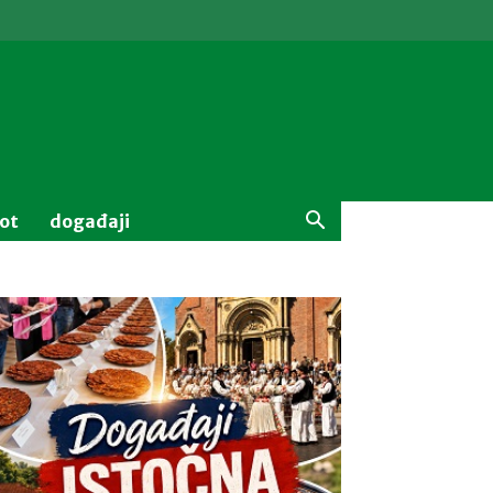
vot
događaji