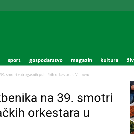
sport
gospodarstvo
magazin
kultura
ži
a 39. smotri vatrogasnih puhačkih orkestara u Valpovu
zbenika na 39. smotri
čkih orkestara u