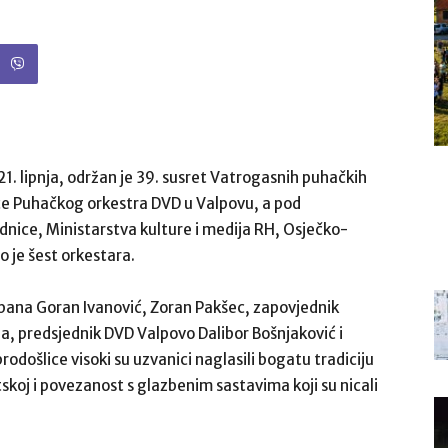
. lipnja, održan je 39. susret Vatrogasnih puhačkih
ce Puhačkog orkestra DVD u Valpovu, a pod
nice, Ministarstva kulture i medija RH, Osječko-
o je šest orkestara.
pana Goran Ivanović, Zoran Pakšec, zapovjednik
, predsjednik DVD Valpovo Dalibor Bošnjaković i
došlice visoki su uzvanici naglasili bogatu tradiciju
koj i povezanost s glazbenim sastavima koji su nicali