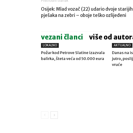
Prethodni članak
Osijek: Mlad vozač (22) udario dvoje starijih
pješaka na zebri – oboje teško ozlijeđeni
vezani članci
više od autor
LOKALNO
AKTUALNO
Požar kod Petrove Slatine izazvala
Danas na is
balirka, šteta veća od 50.000 eura
jutro, posl
vruće