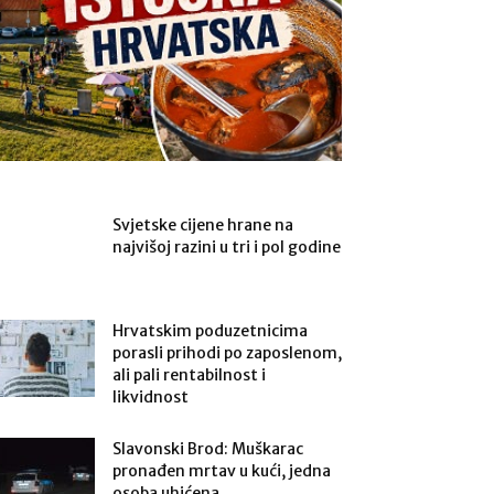
Svjetske cijene hrane na
najvišoj razini u tri i pol godine
Hrvatskim poduzetnicima
porasli prihodi po zaposlenom,
ali pali rentabilnost i
likvidnost
Slavonski Brod: Muškarac
pronađen mrtav u kući, jedna
osoba uhićena