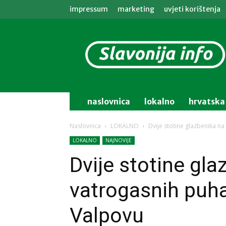
impressum
marketing
uvjeti korištenja
Slavonija
info
naslovnica
lokalno
hrvatska
Naslovnica
LOKALNO
Dvije stotine glazbenika n
LOKALNO
NAJNOVIJE
Dvije stotine gla
vatrogasnih puha
Valpovu