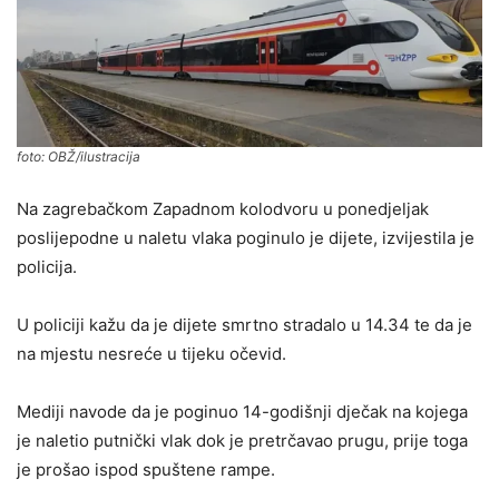
foto: OBŽ/ilustracija
Na zagrebačkom Zapadnom kolodvoru u ponedjeljak
poslijepodne u naletu vlaka poginulo je dijete, izvijestila je
policija.
U policiji kažu da je dijete smrtno stradalo u 14.34 te da je
na mjestu nesreće u tijeku očevid.
Mediji navode da je poginuo 14-godišnji dječak na kojega
je naletio putnički vlak dok je pretrčavao prugu, prije toga
je prošao ispod spuštene rampe.