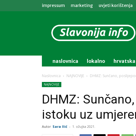
impressum
marketing
uvjeti korištenja
Slavonija
info
naslovnica
lokalno
hrvatska
Naslovnica
NAJNOVIJE
DHMZ: Sunčano, poslijepo
NAJNOVIJE
DHMZ: Sunčano, 
istoku uz umjer
Autor
Sara Ilić
-
1. ožujka 2021.