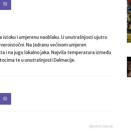
 istoku i umjerenu naoblaku. U unutrašnjosti ujutro
sjeveroistočni. Na Jadranu većinom umjeren
ta i na jugu lokalno jaka. Najviša temperatura između
i otocima te u unutrašnjosti Dalmacije.
Sljedeći članak