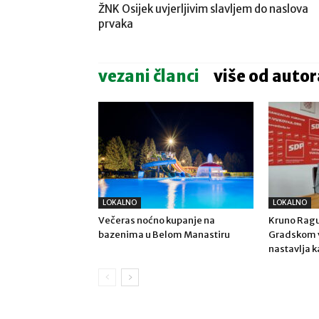
ŽNK Osijek uvjerljivim slavljem do naslova
prvaka
vezani članci
više od autor
LOKALNO
LOKALNO
Večeras noćno kupanje na
Kruno Ragu
bazenima u Belom Manastiru
Gradskom v
nastavlja k