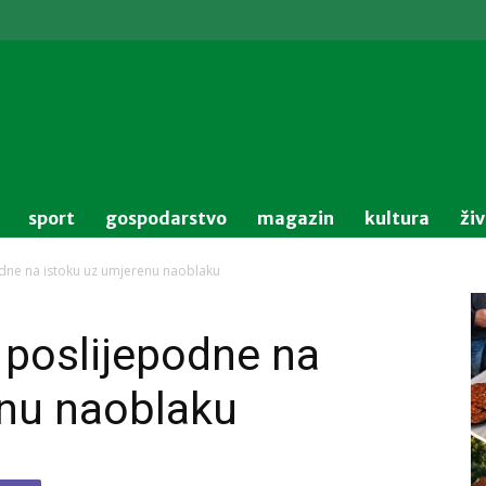
sport
gospodarstvo
magazin
kultura
ži
dne na istoku uz umjerenu naoblaku
poslijepodne na
enu naoblaku