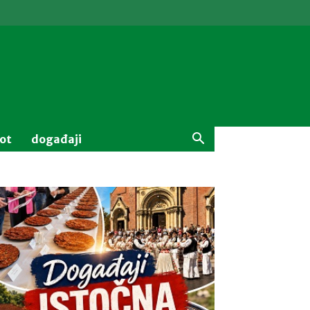
vot
događaji