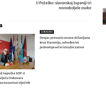
U Požeško-slavonskoj županiji tri
novooboljele osobe
a
LOKALNO
Dvojac prevozio strane državljane
kroz Slavoniju, određen im
jednomjesečni istražni zatvor
ž napušta SDP: U
ijeću Vukovara
ao nezavisni vijećnik