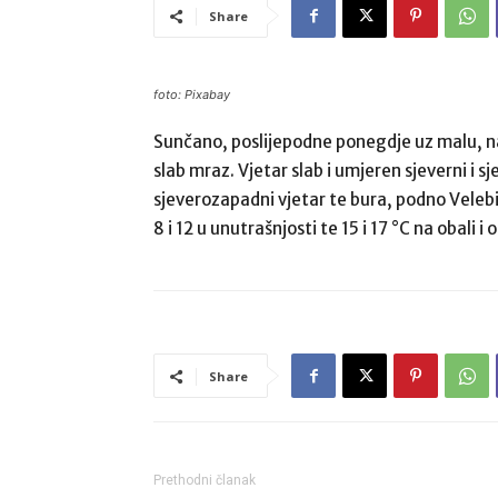
Share
foto: Pixabay
Sunčano, poslijepodne ponegdje uz malu, na
slab mraz. Vjetar slab i umjeren sjeverni i 
sjeverozapadni vjetar te bura, podno Velebi
8 i 12 u unutrašnjosti te 15 i 17 °C na obali 
Share
Prethodni članak