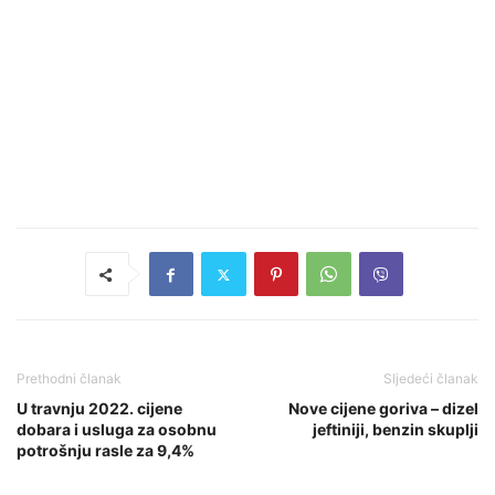
Prethodni članak
Sljedeći članak
U travnju 2022. cijene
Nove cijene goriva – dizel
dobara i usluga za osobnu
jeftiniji, benzin skuplji
potrošnju rasle za 9,4%