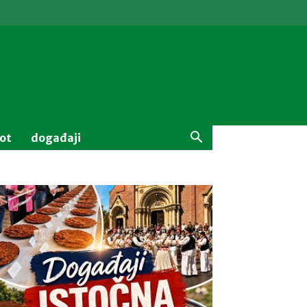
vot
događaji