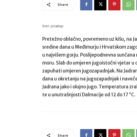
Share
foto: pixabay
Pretežno oblačno, povremeno uz kišu, na Ja
sredine dana u Međimurju i Hrvatskom zagor
u najvišem gorju. Poslijepodnevna sunčana 
moru. Slab do umjeren jugoistočni vjetar u 
zapuhati umjeren jugozapadnjak. Na Jadra
dana u okretanju na jugozapadnjak i navečer 
Jadrana jako i olujno jugo. Temperatura zra
te u unutrašnjosti Dalmacije od 12 do 17 °C.
Share