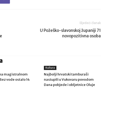
Sljedeći članak
U Požeško-slavonskoj županiji 71
ve
novopozitivna osoba
a
Kultura
r na magistralnom
Najbolji hrvatski tamburaši
Bez vode ostalo 14
nastupili u Vukovaru povodom
Dana pobjede i obljetnice Oluje