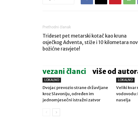
Prethodni članak
Trideset pet metarski kotač kao kruna
osječkog Adventa, stiže i 10 kilometara no
božićne rasvjete!
vezani članci
više od autor
LOKALNO
LOKALNO
Dvojac prevozio strane državljane
Veliki kva
kroz Slavoniju, određen im
vodovodu: 
jednomjesečni istražni zatvor
naselja