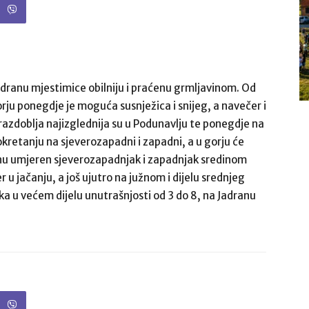
dranu mjestimice obilniju i praćenu grmljavinom. Od
ju ponegdje je moguća susnježica i snijeg, a navečer i
razdoblja najizglednija su u Podunavlju te ponegdje na
okretanju na sjeverozapadni i zapadni, a u gorju će
nu umjeren sjeverozapadnjak i zapadnjak sredinom
u jačanju, a još ujutro na južnom i dijelu srednjeg
ka u većem dijelu unutrašnjosti od 3 do 8, na Jadranu