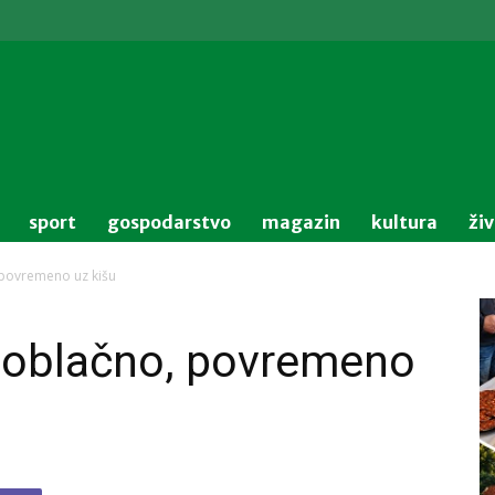
sport
gospodarstvo
magazin
kultura
ži
povremeno uz kišu
 oblačno, povremeno