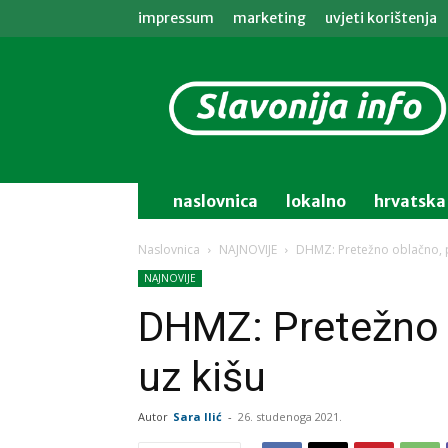
impressum
marketing
uvjeti korištenja
Slavonija
info
naslovnica
lokalno
hrvatska
Naslovnica
NAJNOVIJE
DHMZ: Pretežno oblačno, 
NAJNOVIJE
DHMZ: Pretežno
uz kišu
Autor
Sara Ilić
-
26. studenoga 2021.