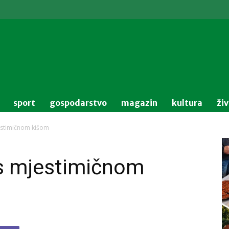
sport
gospodarstvo
magazin
kultura
ži
stimičnom kišom
s mjestimičnom