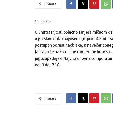
Share
foto: pixabay
U unutrašnjosti oblačno s mjestimičnom kišo
u gorskim dok u najvišem gorju može biti i 
postupan porast naoblake, a navečer ponegd
Jadranu će nakon slabe i umjerene bure sred
jugozapadnjak. Najviša dnevna temperatura
od 13 do 17 °C.
Share