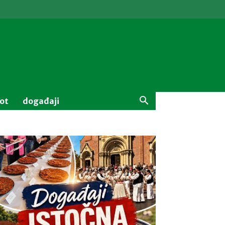
vot
događaji