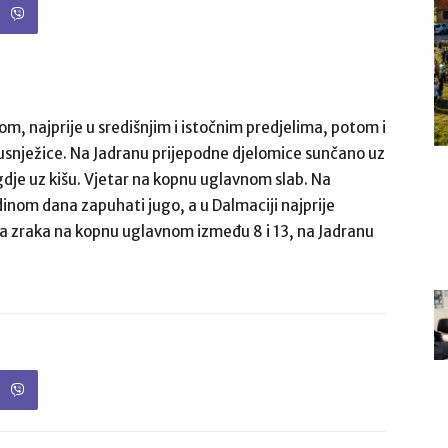
m, najprije u središnjim i istočnim predjelima, potom i
susnježice. Na Jadranu prijepodne djelomice sunčano uz
je uz kišu. Vjetar na kopnu uglavnom slab. Na
inom dana zapuhati jugo, a u Dalmaciji najprije
 zraka na kopnu uglavnom između 8 i 13, na Jadranu