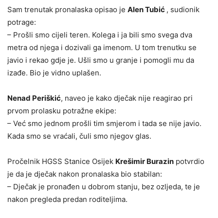
Sam trenutak pronalaska opisao je
Alen Tubić
, sudionik
potrage:
– Prošli smo cijeli teren. Kolega i ja bili smo svega dva
metra od njega i dozivali ga imenom. U tom trenutku se
javio i rekao gdje je. Ušli smo u granje i pomogli mu da
izađe. Bio je vidno uplašen.
Nenad Periškić
, naveo je kako dječak nije reagirao pri
prvom prolasku potražne ekipe:
– Već smo jednom prošli tim smjerom i tada se nije javio.
Kada smo se vraćali, čuli smo njegov glas.
Pročelnik HGSS Stanice Osijek
Krešimir Burazin
potvrdio
je da je dječak nakon pronalaska bio stabilan:
– Dječak je pronađen u dobrom stanju, bez ozljeda, te je
nakon pregleda predan roditeljima.