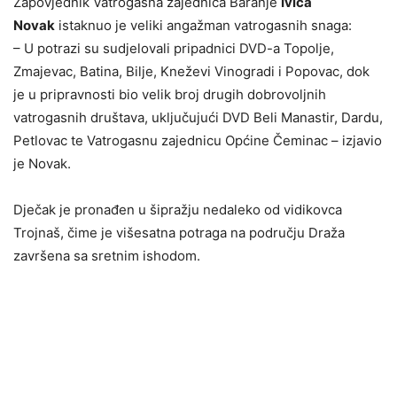
Zapovjednik Vatrogasna zajednica Baranje
Ivica
Novak
istaknuo je veliki angažman vatrogasnih snaga:
– U potrazi su sudjelovali pripadnici DVD-a Topolje,
Zmajevac, Batina, Bilje, Kneževi Vinogradi i Popovac, dok
je u pripravnosti bio velik broj drugih dobrovoljnih
vatrogasnih društava, uključujući DVD Beli Manastir, Dardu,
Petlovac te Vatrogasnu zajednicu Općine Čeminac – izjavio
je Novak.
Dječak je pronađen u šipražju nedaleko od vidikovca
Trojnaš, čime je višesatna potraga na području Draža
završena sa sretnim ishodom.