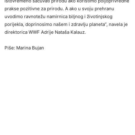
istovremeno sačuvati prirodu ako koristimo poljoprivredne
prakse pozitivne za prirodu. A ako u svoju prehranu
uvodimo ravnotežu namirnica biljnog i životinjskog
porijekla, doprinosimo našem i zdravlju planeta”, navela je
direktorica WWF Adrije Nataša Kalauz.
Piše: Marina Bujan