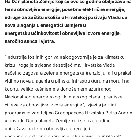
Na Dan planeta Zemlje koji se ove se godine obilježava na
temu obnovljive energije, posebno električne energije,
udruge za zaštitu okoliša u Hrvatskoj pozivaju Vladu da
nova ulaganja u energetici usmjere u
energetsku učinkovitost i obnovljive izvore energije,
naročito sunca i vjetra.
“Industrija fosilnih goriva najodgovornija je za klimatsku
krizu i toga je svjesna desetljećima. Hrvatska Vlada
načelno zagovara zelenu energetsku tranziciju, ali u praksi
vidimo nova ulaganja u plinsku infrastrukturu na moru i na
kopnu, veliko kašnjenje s donošenjem ažuriranog
Nacionalnog energetskog i klimatskog plana i preniske
ciljeve za obnovljive izvore energije”, izjavila je Hini
programska voditeljica Greenpeacea Hrvatska Petra Andrić
u povodu Dana planeta Zemlje koji se ove godine
obilježava na temu obnovljive energije i
posebno električne energije – “Our power, our planet”