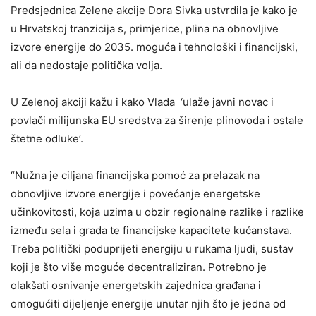
Predsjednica Zelene akcije Dora Sivka ustvrdila je kako je
u Hrvatskoj tranzicija s, primjerice, plina na obnovljive
izvore energije do 2035. moguća i tehnološki i financijski,
ali da nedostaje politička volja.
U Zelenoj akciji kažu i kako Vlada ‘ulaže javni novac i
povlači milijunska EU sredstva za širenje plinovoda i ostale
štetne odluke’.
“Nužna je ciljana financijska pomoć za prelazak na
obnovljive izvore energije i povećanje energetske
učinkovitosti, koja uzima u obzir regionalne razlike i razlike
između sela i grada te financijske kapacitete kućanstava.
Treba politički poduprijeti energiju u rukama ljudi, sustav
koji je što više moguće decentraliziran. Potrebno je
olakšati osnivanje energetskih zajednica građana i
omogućiti dijeljenje energije unutar njih što je jedna od