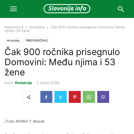
Naslovnica
Hrvatska
Čak 900 ročnika prisegnulo Domovini: Među
njima i 53 žene
Hrvatska
PREPORUČENO
Čak 900 ročnika prisegnulo
Domovini: Među njima i 53
žene
Autor
Redakcija
-
3. lipnja 2026.
| Foto: MORH/ T. Brandt