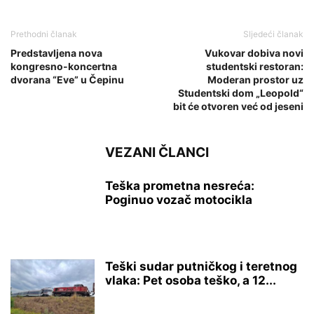
Prethodni članak
Sljedeći članak
Predstavljena nova
Vukovar dobiva novi
kongresno-koncertna
studentski restoran:
dvorana “Eve” u Čepinu
Moderan prostor uz
Studentski dom „Leopold“
bit će otvoren već od jeseni
VEZANI ČLANCI
Teška prometna nesreća:
Poginuo vozač motocikla
Teški sudar putničkog i teretnog
vlaka: Pet osoba teško, a 12...