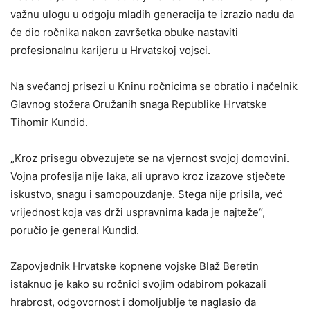
važnu ulogu u odgoju mladih generacija te izrazio nadu da
će dio ročnika nakon završetka obuke nastaviti
profesionalnu karijeru u Hrvatskoj vojsci.
Na svečanoj prisezi u Kninu ročnicima se obratio i načelnik
Glavnog stožera Oružanih snaga Republike Hrvatske
Tihomir Kundid.
„Kroz prisegu obvezujete se na vjernost svojoj domovini.
Vojna profesija nije laka, ali upravo kroz izazove stječete
iskustvo, snagu i samopouzdanje. Stega nije prisila, već
vrijednost koja vas drži uspravnima kada je najteže“,
poručio je general Kundid.
Zapovjednik Hrvatske kopnene vojske Blaž Beretin
istaknuo je kako su ročnici svojim odabirom pokazali
hrabrost, odgovornost i domoljublje te naglasio da