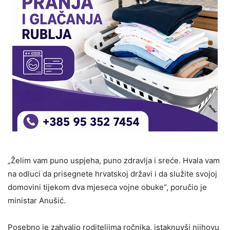
„Želim vam puno uspjeha, puno zdravlja i sreće. Hvala vam
na odluci da prisegnete hrvatskoj državi i da služite svojoj
domovini tijekom dva mjeseca vojne obuke“, poručio je
ministar Anušić.
Posebno je zahvalio roditeljima ročnika, istaknuvši njihovu