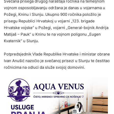
Svečana prisega drugog naraštaja ročnika na temeljnom
vojnom osposobljavanju održana je danas u vojarnama u
Požegi, Kninu i Slunju. Ukupno 900 ročnika položilo je
prisegu Republici Hrvatskoj u vojarni „123. brigade
Hrvatske vojske“ u Požegi, vojarni „General-bojnik Andrija
Matijaš – Pauk“ u Kninu te na vojnom poligonu „Eugen
Kvaternik“ u Slunju.
Potpredsjednik Vlade Republike Hrvatske i ministar obrane
Ivan Anušić nazočio je svečanoj prisezi u Slunju te čestitao
ročnicima na odluci da služe svojoj domovini.