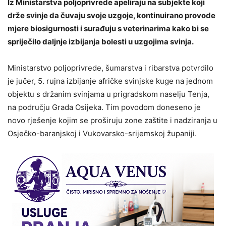
Iz Ministarstva poljoprivrede apeliraju na subjekte koji
drže svinje da čuvaju svoje uzgoje, kontinuirano provode
mjere biosigurnosti i surađuju s veterinarima kako bi se
spriječilo daljnje izbijanja bolesti u uzgojima svinja.
Ministarstvo poljoprivrede, šumarstva i ribarstva potvrdilo
je jučer, 5. rujna izbijanje afričke svinjske kuge na jednom
objektu s držanim svinjama u prigradskom naselju Tenja,
na području Grada Osijeka. Tim povodom doneseno je
novo rješenje kojim se proširuju zone zaštite i nadziranja u
Osječko-baranjskoj i Vukovarsko-srijemskoj županiji.