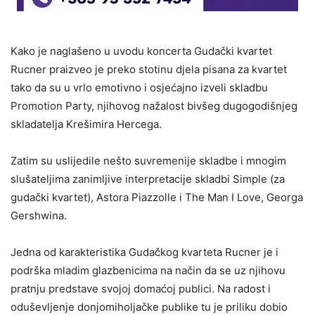
Kako je naglašeno u uvodu koncerta Gudački kvartet
Rucner praizveo je preko stotinu djela pisana za kvartet
tako da su u vrlo emotivno i osjećajno izveli skladbu
Promotion Party, njihovog nažalost bivšeg dugogodišnjeg
skladatelja Krešimira Hercega.
Zatim su uslijedile nešto suvremenije skladbe i mnogim
slušateljima zanimljive interpretacije skladbi Simple (za
gudački kvartet), Astora Piazzolle i The Man I Love, Georga
Gershwina.
Jedna od karakteristika Gudačkog kvarteta Rucner je i
podrška mladim glazbenicima na način da se uz njihovu
pratnju predstave svojoj domaćoj publici. Na radost i
oduševljenje donjomiholjačke publike tu je priliku dobio