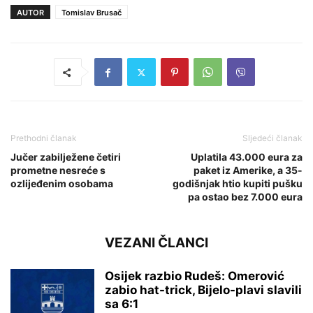
AUTOR
Tomislav Brusač
Prethodni članak
Sljedeći članak
Jučer zabilježene četiri
Uplatila 43.000 eura za
prometne nesreće s
paket iz Amerike, a 35-
ozlijeđenim osobama
godišnjak htio kupiti pušku
pa ostao bez 7.000 eura
VEZANI ČLANCI
Osijek razbio Rudeš: Omerović
zabio hat-trick, Bijelo-plavi slavili
sa 6:1