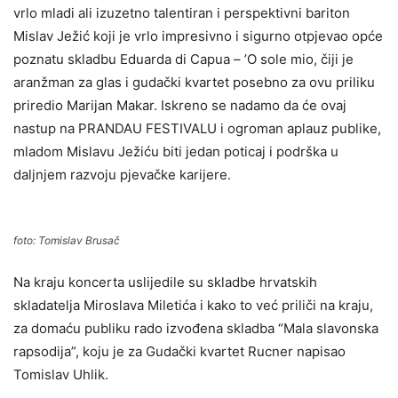
vrlo mladi ali izuzetno talentiran i perspektivni bariton
Mislav Ježić koji je vrlo impresivno i sigurno otpjevao opće
poznatu skladbu Eduarda di Capua – ’O sole mio, čiji je
aranžman za glas i gudački kvartet posebno za ovu priliku
priredio Marijan Makar. Iskreno se nadamo da će ovaj
nastup na PRANDAU FESTIVALU i ogroman aplauz publike,
mladom Mislavu Ježiću biti jedan poticaj i podrška u
daljnjem razvoju pjevačke karijere.
foto: Tomislav Brusač
Na kraju koncerta uslijedile su skladbe hrvatskih
skladatelja Miroslava Miletića i kako to već priliči na kraju,
za domaću publiku rado izvođena skladba “Mala slavonska
rapsodija”, koju je za Gudački kvartet Rucner napisao
Tomislav Uhlik.