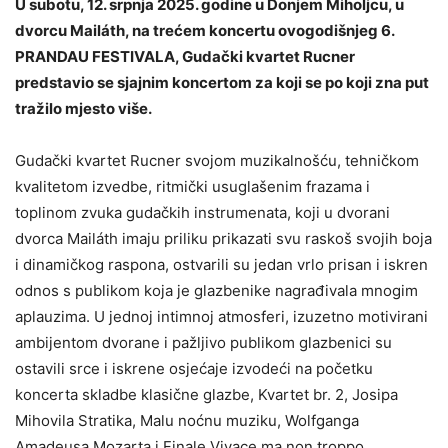
U subotu, 12. srpnja 2025. godine u Donjem Miholjcu, u
dvorcu Mailáth, na trećem koncertu ovogodišnjeg 6.
PRANDAU FESTIVALA, Gudački kvartet Rucner
predstavio se sjajnim koncertom za koji se po koji zna put
tražilo mjesto više.
Gudački kvartet Rucner svojom muzikalnošću, tehničkom
kvalitetom izvedbe, ritmički usuglašenim frazama i
toplinom zvuka gudačkih instrumenata, koji u dvorani
dvorca Mailáth imaju priliku prikazati svu raskoš svojih boja
i dinamičkog raspona, ostvarili su jedan vrlo prisan i iskren
odnos s publikom koja je glazbenike nagrađivala mnogim
aplauzima. U jednoj intimnoj atmosferi, izuzetno motivirani
ambijentom dvorane i pažljivo publikom glazbenici su
ostavili srce i iskrene osjećaje izvodeći na početku
koncerta skladbe klasične glazbe, Kvartet br. 2, Josipa
Mihovila Stratika, Malu noćnu muziku, Wolfganga
Amadeusa Mozarta i Finale Vivace ma non troppo,