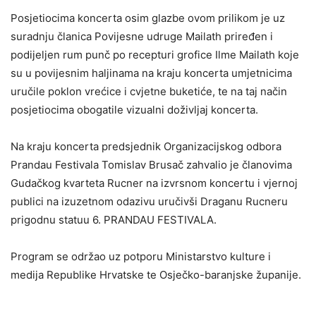
Posjetiocima koncerta osim glazbe ovom prilikom je uz
suradnju članica Povijesne udruge Mailath priređen i
podijeljen rum punč po recepturi grofice Ilme Mailath koje
su u povijesnim haljinama na kraju koncerta umjetnicima
uručile poklon vrećice i cvjetne buketiće, te na taj način
posjetiocima obogatile vizualni doživljaj koncerta.
Na kraju koncerta predsjednik Organizacijskog odbora
Prandau Festivala Tomislav Brusač zahvalio je članovima
Gudačkog kvarteta Rucner na izvrsnom koncertu i vjernoj
publici na izuzetnom odazivu uručivši Draganu Rucneru
prigodnu statuu 6. PRANDAU FESTIVALA.
Program se održao uz potporu Ministarstvo kulture i
medija Republike Hrvatske te Osječko-baranjske županije.