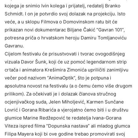
kojega je snimio Ivin kolega i prijatelj, redatelj Branko
Schmidt. I on je potvrdio svoj dolazak na projekciju. Isto
veće, a u sklopu Filmova o Domovinskom ratu bit će
prikazan novi dokumentarac Biljane Čakić “Gavran 101”,
potresna priča o hrvatskom heroju Damiru Tomljanoviću
Gavranu.
Cijelom festivalu će prisustvovati i tvorac ovogodišnjeg
vizuala Davor Šunk, koji će uz pomoć legendarnom strip
crtača i animatora Krešimira Zimonića upriličiti zanimljivu
večer pod nazivom “AnimaOptik”, što je potpuna i
apsolutna novost na festivalu (a o čemu ćemo više drugom
prilikom). Za očekivati je i dolazak članova stručnog
ocjenjivačkog suda, Jelen Miholjević, Karmen Sunčane
Lovrić i Gorana Ribarića a vjerojatno ćemo biti i u društvu
glumice Marine Redžepović te redatelja Ivana-Gorana
Viteza ispred filma “Dopunska nastava” ali mladog glumca
Filipa Mayera koji bi ove godine trebao promovirati svoj