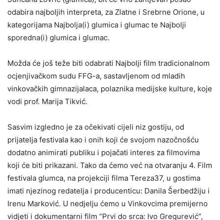
odabira najboljih interpreta, za Zlatne i Srebrne Orione, u
kategorijama Najbolja(i) glumica i glumac te Najbolji
sporedna(i) glumica i glumac.
Možda će još teže biti odabrati Najbolji film tradicionalnom
ocjenjivačkom sudu FFG-a, sastavljenom od mladih
vinkovačkih gimnazijalaca, polaznika medijske kulture, koje
vodi prof. Marija Tikvić.
Sasvim izgledno je za očekivati cijeli niz gostiju, od
prijatelja festivala kao i onih koji će svojom nazočnošću
dodatno animirati publiku i pojačati interes za filmovima
koji će biti prikazani. Tako da ćemo već na otvaranju 4. Film
festivala glumca, na projekciji filma Tereza37, u gostima
imati njezinog redatelja i producenticu: Danila Šerbedžiju i
Irenu Marković. U nedjelju ćemo u Vinkovcima premijerno
vidjeti i dokumentarni film “Prvi do srca: Ivo Gregurević”,