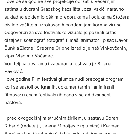
I ove će se godine sve projekcije održati u večernjim
satima u dvorani Gradskog kazališta Joza Ivakić, naravno
sukladno epidemiološkim preporukama i odlukama Stožera
civilne zaštite a uzrokovanih pandemijom korona virusa.
Odgovoran za sve festivalske vizuale je poznati crtač,
dizajner, scenograf, fotograf, filmaš, animator i pisac Davor
Šunk a Zlatne i Srebrne Orione izradio je naš Vinkovčanin,
kipar Vladimir Voćanec.
Voditeljica otvaranja i zatvaranja festivala je Biljana
Pavlović.
I ove godine Film festival glumca nudi prebogat program
koji se sastoji od igranih, dokumentarnih i animiranih
filmova: u osam festivalskih dana više od dvanaest
naslova.
I pred ovogodišnjim stručnim žirijem, u sastavu Goran
Ribarić (redatelj), Jelena Miholjević (glumica) i Karmen
Sunčana Lovrić (glumica), bit će vrlo zahtjevan posao