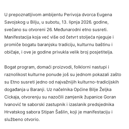
U prepoznatljivom ambijentu Perivoja dvorca Eugena
Savojskog u Bilju, u subotu, 13. lipnja 2026. godine,
svečano su otvoreni 26. Međunarodni etno susreti.
Manifestacija koja već više od četvrt stoljeća njeguje i
promiče bogatu baranjsku tradiciju, kulturnu baštinu i
običaje, i ove je godine privukla velik broj posjetitelja.
Bogat program, domaći proizvodi, folklorni nastupi i
raznolikost kulturne ponude još su jednom pokazali zašto
su Etno susreti jedno od najvažnijih kulturno-tradicijskih
događanja u Baranji. Uz načelnika Općine Bilje Željka
Cickaja, otvorenju su nazočili zamjenik županice Goran
Ivanović te saborski zastupnik i izaslanik predsjednika
Hrvatskog sabora Stipan Šašlin, koji je manifestaciju i
službeno otvorio.