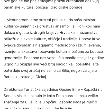
ove godine bio posjetiteljima pružiti autentičan doživljaj
baranjske kulture, običaja i tradicijske ponude.
– Međunarodni etno susreti prilika su da naša lokalna
kulturno-umjetnička društva i ansambli, ali i oni koji nam
dolaze u goste iz drugih krajeva Hrvatske i inozemstva,
prikažu dio svoje kulture, običaja i tradicije. Upravo kroz
ovakva događanja njegujemo međusobno razumijevanje,
razmjenu iskustava i očuvanje kulturne baštine za buduće
generacije. Posebno nas veseli što manifestacija iz godine
u godinu okuplja sve veći broj sudionika i posjetitelja te
potvrđuje svoj značaj ne samo za Bilje, nego i za cijelu
Baranju – rekao je Cickaj.
Direktorica Turističke zajednice Općine Bilje – Kopački rit
Senata Majić istaknula je kako Etno susreti imaju veliko
značenje za Bilje i cijelu općinu, osobito kada je riječ o
turističkoj ponudi i promociji destinacije.