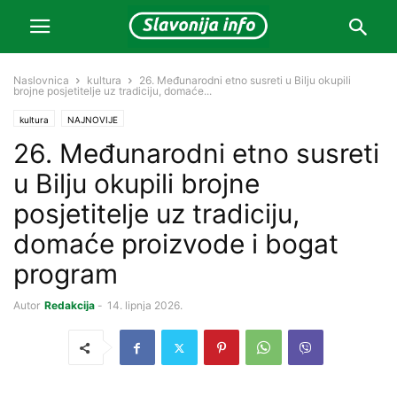
Naslovnica
kultura
26. Međunarodni etno susreti u Bilju okupili
brojne posjetitelje uz tradiciju, domaće...
kultura
NAJNOVIJE
26. Međunarodni etno susreti
u Bilju okupili brojne
posjetitelje uz tradiciju,
domaće proizvode i bogat
program
Autor
Redakcija
-
14. lipnja 2026.