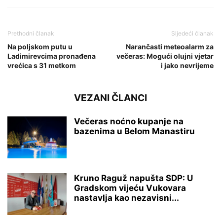
Prethodni članak
Sljedeći članak
Na poljskom putu u
Narančasti meteoalarm za
Ladimirevcima pronađena
večeras: Mogući olujni vjetar
vrećica s 31 metkom
i jako nevrijeme
VEZANI ČLANCI
Večeras noćno kupanje na
bazenima u Belom Manastiru
Kruno Raguž napušta SDP: U
Gradskom vijeću Vukovara
nastavlja kao nezavisni...