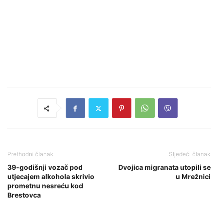
Prethodni članak
Sljedeći članak
39-godišnji vozač pod
Dvojica migranata utopili se
utjecajem alkohola skrivio
u Mrežnici
prometnu nesreću kod
Brestovca