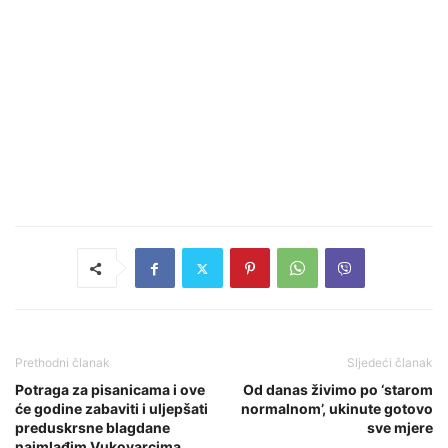
Prethodni članak
Sljedeći članak
Potraga za pisanicama i ove
Od danas živimo po ‘starom
će godine zabaviti i uljepšati
normalnom’, ukinute gotovo
preduskrsne blagdane
sve mjere
najmlađim Vukovarcima