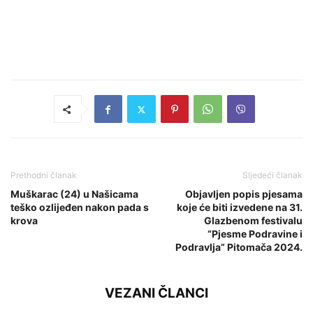
Prethodni članak
Sljedeći članak
Muškarac (24) u Našicama
Objavljen popis pjesama
teško ozlijeđen nakon pada s
koje će biti izvedene na 31.
krova
Glazbenom festivalu
“Pjesme Podravine i
Podravlja” Pitomača 2024.
VEZANI ČLANCI