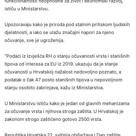
funkcionalnosti neophodne za život i ekonomski razvoj,
ističu u Ministarstvu.
Upozoravaju kako je priroda pod stalnim pritiskom ljudskih
djelatnosti, a iako se ulažu značajni napori za njeno
očuvanje, sve je ugroženija.
“Podaci iz Izvješća RH o stanju očuvanosti vrsta i stanišnih
tipova od interesa za EU iz 2019. ukazuju da je stanje
očuvanosti u Hrvatskoj nažalost nedovoljno poznato, a
podatak o čak 47 posto stanišnih tipova u nepovoljnom
stanju osobito zabrinjava, kažu iz Ministarstva.
U Ministarstvu ističu kako je jedan od glavnih mehanizama
za očuvanje vrsta i njihova stroga zaštita. U Hrvatskoj je
zakonom strogo zaštićeno gotovo 2500 vrsta.
Republika Hrvatska 22. svibnja obilježava i Dan zaštite