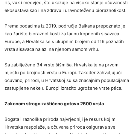
ris, vuk i medvjed, što ukazuje na visoko stanje očuvanosti
ekosustava kao i na zdravu i uravnoteženu bioraznolikost.
Prema podacima iz 2019. područje Balkana prepoznato je
kao žarište bioraznolikosti za faunu kopnenih sisavaca
Europe, a Hrvatska se s ukupnim brojem od 116 poznatih
vrsta sisavaca nalazi na njenom samom vrhu.
Sa zabilježene 34 vrste šišmiša, Hrvatska je na prvom
mjestu po brojnosti vrsta u Europi. Također zahvaljujući
očuvanoj prirodi, u Hrvatskoj su sa značajnim populacijama
zastupljene neke u Europi izrazito ugrožene vrste ptica.
Zakonom strogo zaštićeno gotovo 2500 vrsta
Bogata i raznolika priroda najvrjedniji je resurs kojim
Hrvatska raspolaže, a očuvana priroda osigurava sve