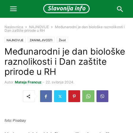
Naslovnica
NAJNOVIJE
Međunarodni je dan biološke raznolikosti i
Dan zaštite prirode u RH
NAJNOVIJE
ZANIMLJIVOSTI
Život
Međunarodni je dan biološke
raznolikosti i Dan zaštite
prirode u RH
Autor
Mateja Francuz
-
22. svibnja 2024.
foto: Pixabay